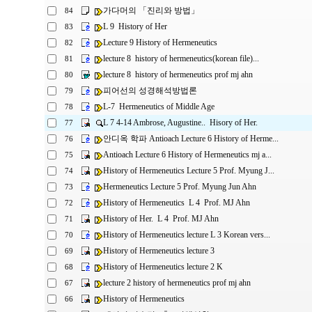
가다머의 「진리와 방법」
84
L 9 History of Her
83
Lecture 9 History of Hermeneutics
82
lecture 8 history of hermeneutics(korean file)...
81
lecture 8 history of hermeneutics prof mj ahn
80
피어선의 성경해석방법론
79
L-7 Hermeneutics of Middle Age
78
L 7 4-14 Ambrose, Augustine.. Hisory of Her.
77
안디옥 학파 Antioach Lecture 6 History of Herme...
76
Antioach Lecture 6 History of Hermeneutics mj a...
75
History of Hermeneutics Lecture 5 Prof. Myung J...
74
Hermeneutics Lecture 5 Prof. Myung Jun Ahn
73
History of Hermeneutics L 4 Prof. MJ Ahn
72
History of Her. L 4 Prof. MJ Ahn
71
History of Hermeneutics lecture L 3 Korean vers...
70
History of Hermeneutics lecture 3
69
History of Hermeneutics lecture 2 K
68
lecture 2 history of hermeneutics prof mj ahn
67
History of Hermeneutics
66