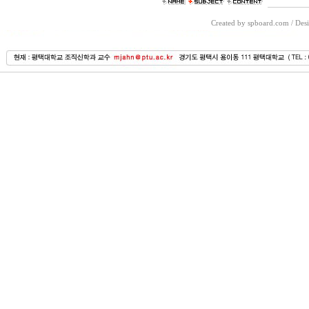
Created by spboard.com
/
Desi