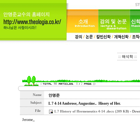
::: 해석학 :::
98
1
2
Name
안명준
Subject
L 7 4-14 Ambrose, Augustine.. Hisory of Her.
File
-
L 7 History of Hermeneutics 4-14 .docx (209 KB)
Down
Jerome,,