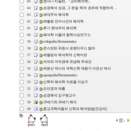
앤서니 티슬턴, 『교리해석학』
65
성경해석 성경, 그 본질·목적·권위에 적합하게 ...
64
세대주의 해석학
63
에벨링 언어사건의 해석학
62
후기 현대주의 해석학
61
해석학 서울대 철학사상연구소
60
wikipedia Hermeneutics
59
콘스탄틴 위증서 로렌티우스 발라
58
에벨링의 해석학적 신학이란
57
저자와 저작권에 유념해 주세요.
56
박윤선 박사의 개혁신학 재평가 이은선 박사
55
openpedia/Hermeneutics
54
신학적 해석학 자료들 이승구
53
오리겐과 제롬
52
성경해석 김구원교수
51
19세기와 20세기 해석
50
종교개혁자들의 신학과 해석방법(안강의)
49
1
2