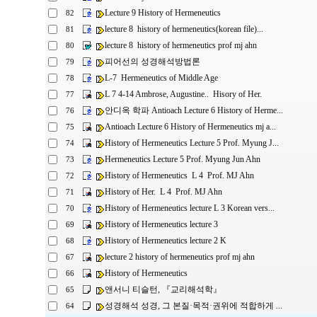
Lecture 9 History of Hermeneutics
82
lecture 8 history of hermeneutics(korean file)...
81
lecture 8 history of hermeneutics prof mj ahn
80
피어선의 성경해석방법론
79
L-7 Hermeneutics of Middle Age
78
L 7 4-14 Ambrose, Augustine.. Hisory of Her.
77
안디옥 학파 Antioach Lecture 6 History of Herme...
76
Antioach Lecture 6 History of Hermeneutics mj a...
75
History of Hermeneutics Lecture 5 Prof. Myung J...
74
Hermeneutics Lecture 5 Prof. Myung Jun Ahn
73
History of Hermeneutics L 4 Prof. MJ Ahn
72
History of Her. L 4 Prof. MJ Ahn
71
History of Hermeneutics lecture L 3 Korean vers...
70
History of Hermeneutics lecture 3
69
History of Hermeneutics lecture 2 K
68
lecture 2 history of hermeneutics prof mj ahn
67
History of Hermeneutics
66
앤서니 티슬턴, 『교리해석학』
65
성경해석 성경, 그 본질·목적·권위에 적합하게 ...
64