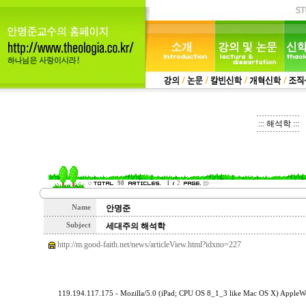
::: 해석학 :::
98
1
2
Name
안명준
Subject
세대주의 해석학
http://m.good-faith.net/news/articleView.html?idxno=227
119.194.117.175 - Mozilla/5.0 (iPad; CPU OS 8_1_3 like Mac OS X) AppleW