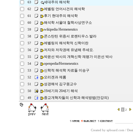
세대주의 해석학
63
에벨링 언어사건의 해석학
62
후기 현대주의 해석학
61
해석학 서울대 철학사상연구소
60
wikipedia Hermeneutics
59
콘스탄틴 위증서 로렌티우스 발라
58
에벨링의 해석학적 신학이란
57
저자와 저작권에 유념해 주세요.
56
박윤선 박사의 개혁신학 재평가 이은선 박사
55
openpedia/Hermeneutics
54
신학적 해석학 자료들 이승구
53
오리겐과 제롬
52
성경해석 김구원교수
51
19세기와 20세기 해석
50
종교개혁자들의 신학과 해석방법(안강의)
49
1
2
Created by spboard.com
/
Desi