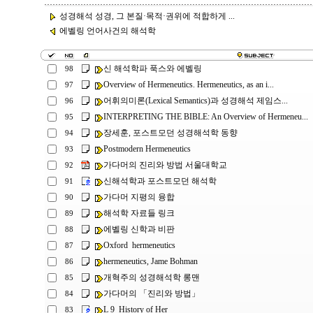
성경해석 성경, 그 본질·목적·권위에 적합하게 ...
에벨링 언어사건의 해석학
신 해석학파 푹스와 에벨링
98
Overview of Hermeneutics. Hermeneutics, as an i...
97
어휘의미론(Lexical Semantics)과 성경해석 제임스...
96
INTERPRETING THE BIBLE: An Overview of Hermeneu...
95
장세훈, 포스트모던 성경해석학 동향
94
Postmodern Hermeneutics
93
가다머의 진리와 방법 서울대학교
92
신해석학과 포스트모던 해석학
91
가다머 지평의 융합
90
해석학 자료들 링크
89
에벨링 신학과 비판
88
Oxford hermeneutics
87
hermeneutics, Jame Bohman
86
개혁주의 성경해석학 롱맨
85
가다머의 「진리와 방법」
84
L 9 History of Her
83