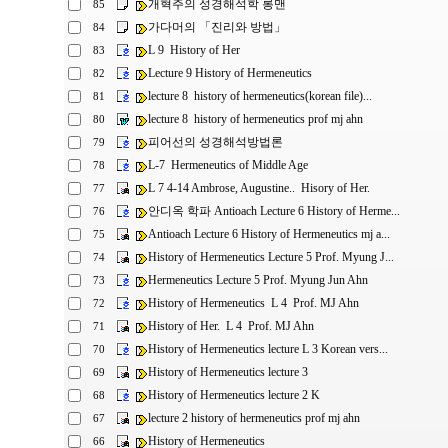
개혁주의 성경해석학 롱맨
85
가다머의 「진리와 방법」
84
L 9 History of Her
83
Lecture 9 History of Hermeneutics
82
lecture 8 history of hermeneutics(korean file)...
81
lecture 8 history of hermeneutics prof mj ahn
80
피어선의 성경해석방법론
79
L-7 Hermeneutics of Middle Age
78
L 7 4-14 Ambrose, Augustine.. Hisory of Her.
77
안디옥 학파 Antioach Lecture 6 History of Herme...
76
Antioach Lecture 6 History of Hermeneutics mj a...
75
History of Hermeneutics Lecture 5 Prof. Myung J...
74
Hermeneutics Lecture 5 Prof. Myung Jun Ahn
73
History of Hermeneutics L 4 Prof. MJ Ahn
72
History of Her. L 4 Prof. MJ Ahn
71
History of Hermeneutics lecture L 3 Korean vers...
70
History of Hermeneutics lecture 3
69
History of Hermeneutics lecture 2 K
68
lecture 2 history of hermeneutics prof mj ahn
67
History of Hermeneutics
66