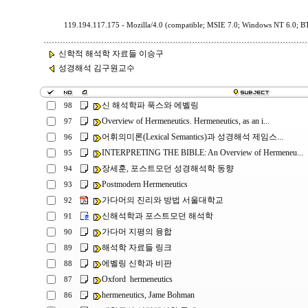
119.194.117.175 - Mozilla/4.0 (compatible; MSIE 7.0; Windows NT 6.0; 
신학적 해석학 자료들 이승구
성경해석 김구원교수
신 해석학파 푹스와 에벨링
98
Overview of Hermeneutics. Hermeneutics, as an i...
97
어휘의미론(Lexical Semantics)과 성경해석 제임스...
96
INTERPRETING THE BIBLE: An Overview of Hermeneu...
95
장세훈, 포스트모던 성경해석학 동향
94
Postmodern Hermeneutics
93
가다머의 진리와 방법 서울대학교
92
신해석학과 포스트모던 해석학
91
가다머 지평의 융합
90
해석학 자료들 링크
89
에벨링 신학과 비판
88
Oxford hermeneutics
87
hermeneutics, Jame Bohman
86