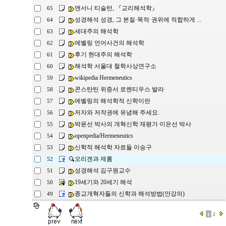
앤서니 티슬턴, 『교리해석학』
65
성경해석 성경, 그 본질·목적·권위에 적합하게 ...
64
세대주의 해석학
63
에벨링 언어사건의 해석학
62
후기 현대주의 해석학
61
해석학 서울대 철학사상연구소
60
wikipedia Hermeneutics
59
콘스탄틴 위증서 로렌티우스 발라
58
에벨링의 해석학적 신학이란
57
저자와 저작권에 유념해 주세요.
56
박윤선 박사의 개혁신학 재평가 이은선 박사
55
openpedia/Hermeneutics
54
신학적 해석학 자료들 이승구
53
오리겐과 제롬
52
성경해석 김구원교수
51
19세기와 20세기 해석
50
종교개혁자들의 신학과 해석방법(안강의)
49
1
2