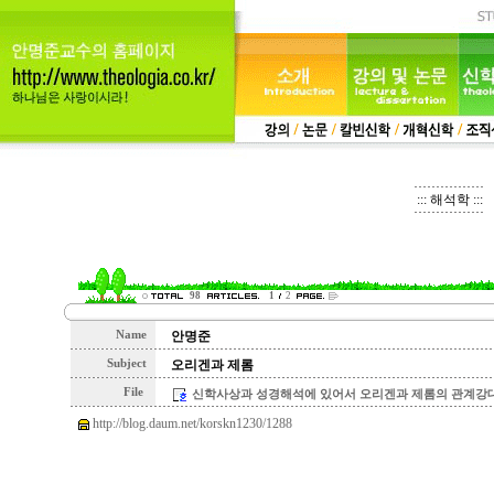
::: 해석학 :::
98
1
2
Name
안명준
Subject
오리겐과 제롬
File
신학사상과 성경해석에 있어서 오리겐과 제롬의 관계강대훈.h
http://blog.daum.net/korskn1230/1288