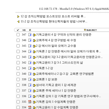
112.168.72.178 - Mozilla/5.0 (Windows NT 6.1) AppleWebKi
12 강 조직신학방법 포스트모던 포스트 리버럴 후...
11-2 강 조직신학방법 현대신학자들의 방법 니버부...
기독교윤리 4 강 구약과 신약의 윤리 안명준
347
교회주제 4 강 연구방법 새 수정
346
2 강 메시야 알파 오메가 교수용
345
기독론 2 강 안명준 메시야 알파 오메가 다윗의 후...
344
기독교윤리 3강 3-2 윤리/기독교윤리란 안명준교수...
343
기독교윤리 3 강 3-1 그리스도인의 삶
342
기독론 1-2 강
341
교회주제세미나 2 강-3 강 교회론 연구방법론
340
교회론 1 강 보완
339
성서대 기독교 윤리 1 강 세계관
338
교회론 주제 세미나 1 강 안명준
337
기독론 강의 1 강 기독론 연구 방법과 연구사/예수...
336
기독론 강의 1 수업계획 안명준
335
기독교윤리 1 강 수업계획 안명준
334