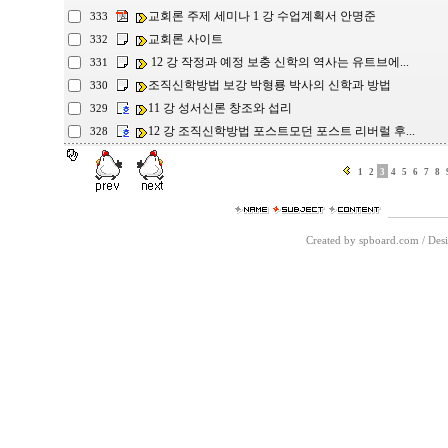
교회론 주제 세미나 1 강 수업계획서 안명준
333
교회론 사이트
332
12 강 작정과 예정 보충 신학의 역사는 유트브에...
331
조직신학방법 보강 박형룡 박사의 신학과 방법
330
11 강 성서신론 창조와 섭리
329
12 강 조직신학방법 포스트모던 포스트 리버럴 후...
328
1
2
3
4
5
6
7
8
Created by spboard.com
/
Desi