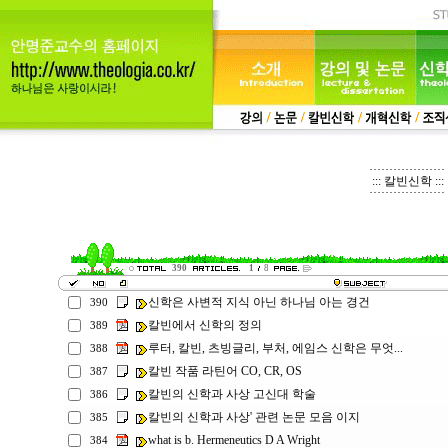
::: 칼빈신학 :::
390
1
8
신학은 사변적 지식 아닌 하나님 아는 경건
390
칼빈에서 신학의 정의
389
루터, 칼빈, 츠빙글리, 부처, 에임스 신학은 무엇...
388
칼빈 작품 라틴어 CO, CR, OS
387
칼빈의 신학과 사상 고신대 학술
386
칼빈의 신학과 사상' 관련 논문 모음 이지
385
what is b. Hermeneutics D A Wright
384