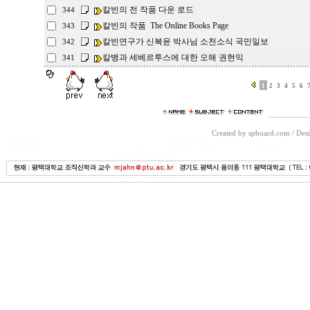
칼빈의 전 작품 다운 로드
344
칼빈의 작품 The Online Books Page
343
칼빈연구가 신복윤 박사님 소천소식 국민일보
342
칼뱅과 세베르투스에 대한 오해 권현익
341
1
2
3
4
5
6
Created by spboard.com
/
Desi