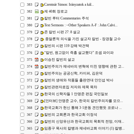
Czentnár Simon: Irányzatok a kál...
383
제 40회 장로교
382
칼빈 루터 Commentaries 주석
381
Text Sermons : ~Other Speakers A-F : John Calvi...
380
존 칼빈 시편 27: 8 설교
379
종말론적 의식을 가진 설교자 칼빈 - 장경철 교수
378
칼빈의 시편 119 강해 박건택
377
“칼빈, 원고없이 즉흥 설교했다” 조셉 파이파
376
이승진 칼빈의 설교
375
칼빈주의가 제네바의 변혁에 미친 영향에 관한 고...
374
칼빈주의는 공공신학, 카이퍼, 김은덕
373
칼빈의 생애와 작품들 출판연대 안인섭 박사
372
칼빈관련자료집 저자와 제목 목차
371
한국의 신학자들 1 안명준 편집 국민일보
370
[인터뷰] 안명준 교수, 한국의 칼빈주의자를 모으...
369
한국교회가 헌신 통해 3·1운동 견인했듯 코로나 ...
368
칼빈의 교회론과 한국교회 이정석
367
칼빈의 신앙유산과 한국교회의 목회적 전망, 이재...
366
임종구 목사의 칼뱅과 제네바교회 이야기 (1) 칼뱅...
365