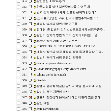
칼빈전집: Calvin opera
364
한국교회를 빛낸 칼빈주의자들 안명준 외
363
번역 신학 벗어나 세계 선도할 신학자 양성해야
362
[인터뷰] 안명준 교수, 한국의 칼빈주의자를 모으...
361
배경식 박사의 칼빈신학 연구들
360
전대경: 존 칼빈의 신학방법론으로서의 성경극중주...
359
칼빈의 신학적 방법과 그의 신학의 애매함 존 ...
358
1559년 칼빈 기독교강요 다운로드
357
CORRECTIONS TO FORD LEWIS BATTLES'
356
개혁자 칼빈의 성경 해석과 성령 특강 동영상 안명...
355
칼빈의 해석과 성령 동영상 안명준
354
/resources/john-calvin-studies/
353
Calvin Bibliography Henry Meeter Center
352
calvins-works-in-english
351
Gamble
350
깔뱅의 윤리학 핵심은 감사와 책임 올리비에 아벨
349
칼빈의 겸손 김한영 박사
348
갬블의 간결성과 용이성에 대한 비판적 고찰 황대...
347
칼빈 여행
346
extra calvinisticum
345