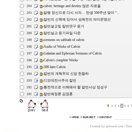
calvin: heritage and destiny 많은 자료들
204
칼뱅 정신으로 다시 서자… 탄생 500주년 맞아 “...
203
칼빈의 신학에 있어서 성례전의 의미문명선
202
칼빈설교및 칼빈연구 듣기
201
칼빈설교 듣기파일 다운
200
sermons on sabbath of calvin
199
Audio of Works of Calvin
198
Galatian and Ephesian Sermons of Calvin
197
Calvin's complete Works
196
500 later Calvin
195
칼빈의 개혁주의 신앙 한철하
194
디모데전서주석 칼빈
193
통전적으로 이해돼야 할 칼빈사상 정성구
192
칼빈예정론 김정훈
191
1
2
3
4
5
6
Created by spboard.com
/
Desi