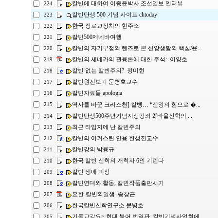
칼빈에 대하여 이종윤박사 조선일보 인터뷰
224
칼빈탄생 500 기념 사이트 chtoday
223
한국 장로교정치의 현주소
222
칼빈500제네바여행
221
칼빈의 자기부정의 렌즈로 본 신앙생활의 핵심/윤...
220
칼빈의 세네카의 관용론에 대한 주석: 이양호
219
칼빈 없는 칼빈주의? 정미현
218
칼빈원전보기 문병호교수
217
칼빈자료들 apologia
216
역사를 바꾼 크리스천] 칼뱅… “신앙의 힘으로 �...
215
칼빈탄생500주년기념지상강좌 2|'바울신학의 ...
214
최근 타임지에 난 칼빈주의
213
칼빈의 어거스틴 인용 한성진교수
212
칼빈강의 박용규
211
한국 칼빈 신학의 개척자 6인 기린다
210
칼빈 생애 미상
209
칼빈연대와 활동, 칼빈작품출판시기
208
요한·칼빈의일생 송창근
207
한국칼빈신학연구소 문병호
206
기독교강요> 현대 불어 번역판, 칼빈기념사업회에 ...
205