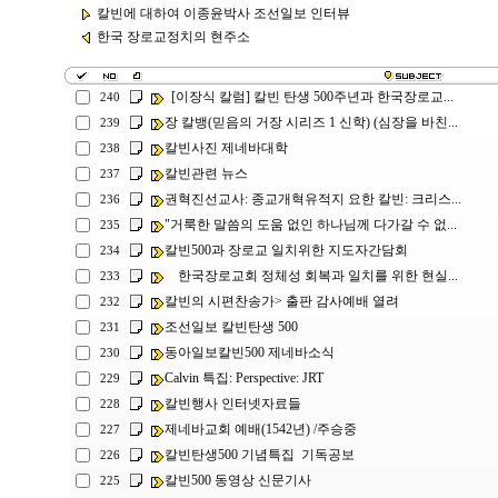
칼빈에 대하여 이종윤박사 조선일보 인터뷰
한국 장로교정치의 현주소
[이장식 칼럼] 칼빈 탄생 500주년과 한국장로교...
240
장 칼뱅(믿음의 거장 시리즈 1 신학) (심장을 바친...
239
칼빈사진 제네바대학
238
칼빈관련 뉴스
237
권혁진선교사: 종교개혁유적지 요한 칼빈: 크리스...
236
"거룩한 말씀의 도움 없인 하나님께 다가갈 수 없...
235
칼빈500과 장로교 일치위한 지도자간담회
234
한국장로교회 정체성 회복과 일치를 위한 현실...
233
칼빈의 시편찬송가> 출판 감사예배 열려
232
조선일보 칼빈탄생 500
231
동아일보칼빈500 제네바소식
230
Calvin 특집: Perspective: JRT
229
칼빈행사 인터넷자료들
228
제네바교회 예배(1542년) /주승중
227
칼빈탄생500 기념특집 기독공보
226
칼빈500 동영상 신문기사
225