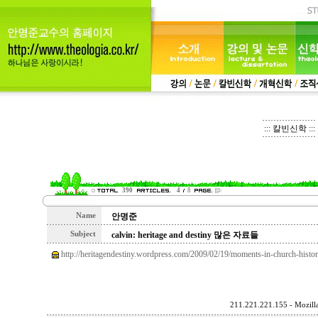
::: 칼빈신학 :::
390
4
8
Name
안명준
Subject
calvin: heritage and destiny 많은 자료들
http://heritagendestiny.wordpress.com/2009/02/19/moments-in-church-histor
211.221.221.155 - Mozilla