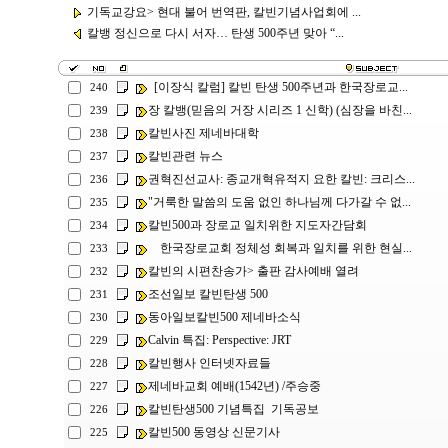
기독교강요> 현대 불어 번역판, 칼빈기념사업회에 ...
칼뱅 정신으로 다시 서자… 탄생 500주년 맞아 “...
[이장식 칼럼] 칼빈 탄생 500주년과 한국장로교...
240
장 칼뱅(믿음의 거장 시리즈 1 신학) (심장을 바친...
239
칼빈사진 제네바대학
238
칼빈관련 뉴스
237
권혁진선교사: 종교개혁유적지 요한 칼빈: 크리스...
236
"거룩한 말씀의 도움 없인 하나님께 다가갈 수 없...
235
칼빈500과 장로교 일치위한 지도자간담회
234
한국장로교회 정체성 회복과 일치를 위한 현실...
233
칼빈의 시편찬송가> 출판 감사예배 열려
232
조선일보 칼빈탄생 500
231
동아일보칼빈500 제네바소식
230
Calvin 특집: Perspective: JRT
229
칼빈행사 인터넷자료들
228
제네바교회 예배(1542년) /주승중
227
칼빈탄생500 기념특집 기독공보
226
칼빈500 동영상 신문기사
225