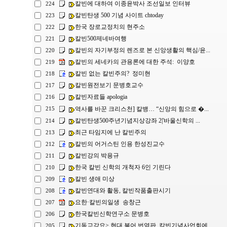
칼빈에 대하여 이종윤박사 조선일보 인터뷰
224
칼빈탄생 500 기념 사이트 chtoday
223
한국 장로교정치의 현주소
222
칼빈500제네바여행
221
칼빈의 자기부정의 렌즈로 본 신앙생활의 핵심/윤...
220
칼빈의 세네카의 관용론에 대한 주석: 이양호
219
칼빈 없는 칼빈주의? 정미현
218
칼빈원전보기 문병호교수
217
칼빈자료들 apologia
216
역사를 바꾼 크리스천] 칼뱅… “신앙의 힘으로 �...
215
칼빈탄생500주년기념지상강좌 2|'바울신학의 ...
214
최근 타임지에 난 칼빈주의
213
칼빈의 어거스틴 인용 한성진교수
212
칼빈강의 박용규
211
한국 칼빈 신학의 개척자 6인 기린다
210
칼빈 생애 미상
209
칼빈연대와 활동, 칼빈작품출판시기
208
요한·칼빈의일생 송창근
207
한국칼빈신학연구소 문병호
206
기독교강요> 현대 불어 번역판, 칼빈기념사업회에 ...
205