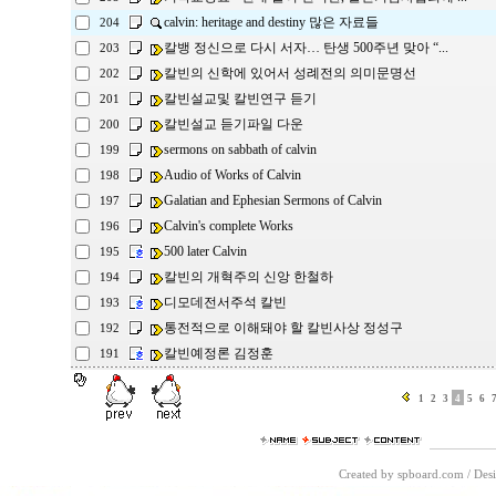
calvin: heritage and destiny 많은 자료들
204
칼뱅 정신으로 다시 서자… 탄생 500주년 맞아 “...
203
칼빈의 신학에 있어서 성례전의 의미문명선
202
칼빈설교및 칼빈연구 듣기
201
칼빈설교 듣기파일 다운
200
sermons on sabbath of calvin
199
Audio of Works of Calvin
198
Galatian and Ephesian Sermons of Calvin
197
Calvin's complete Works
196
500 later Calvin
195
칼빈의 개혁주의 신앙 한철하
194
디모데전서주석 칼빈
193
통전적으로 이해돼야 할 칼빈사상 정성구
192
칼빈예정론 김정훈
191
1
2
3
4
5
6
Created by spboard.com
/
Desi