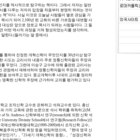
것인지를 역사적으로 탐구하는 책이다. 그래서 저자는 일반
사를 다루는 저자의 입장을 처음부터 분명히 하려는 것이
 책”이다. 사실 이것은 오늘날 사람들이 별로 관심을 가
사가 되어 2,100년 된 교회의 바른 가르침을 대변할 사
적 대상은 앞으로 장로교 목사가 되려는 사람들이다. 그 들
연 어떤 역사적 과정을 거쳐 형성되었는지를 생각하여,
 말한다.(들어가는 말 중에서)
를 통하여 진정한 개혁신학이 무엇인지를 30년이상 탐구
의 한 시도는 교리사의 내용이 주로 정통신학자들의 주장과
를 두었다. 그런데 이승구 교수에 의해 출판된 교리사는
인 관점에서 재해석하여 정통신학자들의 주장과 교리라
헌을 보여주고 있다. 종교개혁이후 시대의 교리를 정리하
 명확한 신학적 주장에 근거하여 교의를 평가하고 있다
교 조직신학 교수로 은퇴하고 석좌교수로 있다. 총신
학과 가치 교육에 관한 논문으로 석사 학위를 취득하고(M.
ty of St. Andrews 신학부에서 연구(research)에 의한 신학 석
iversity Divinity School에서 연구원(Research Fellow)으
)과 국제신학대학원대학교(1999-2009)에서 조직신학 교수,
복음주의신학회 회장 등을 역임하였으며, 『현대 영국 신
 무엇인가?』,『21세기 개혁신학의 동향』, 『성경신학과