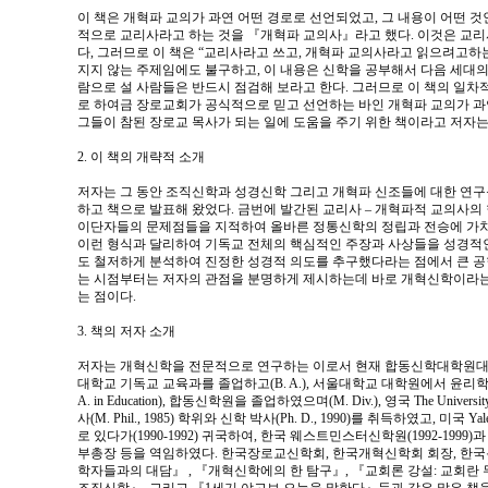
이 책은 개혁파 교의가 과연 어떤 경로로 선언되었고, 그 내용이 어떤 
적으로 교리사라고 하는 것을 『개혁파 교의사』라고 했다. 이것은 교리
다, 그러므로 이 책은 “교리사라고 쓰고, 개혁파 교의사라고 읽으려고하는
지지 않는 주제임에도 불구하고, 이 내용은 신학을 공부해서 다음 세대의 목
람으로 설 사람들은 반드시 점검해 보라고 한다. 그러므로 이 책의 일차
로 하여금 장로교회가 공식적으로 믿고 선언하는 바인 개혁파 교의가 과
그들이 참된 장로교 목사가 되는 일에 도움을 주기 위한 책이라고 저자는
2. 이 책의 개략적 소개
저자는 그 동안 조직신학과 성경신학 그리고 개혁파 신조들에 대한 연구
하고 책으로 발표해 왔었다. 금번에 발간된 교리사 – 개혁파적 교의사
이단자들의 문제점들을 지적하여 올바른 정통신학의 정립과 전승에 가치
이런 형식과 달리하여 기독교 전체의 핵심적인 주장과 사상들을 성경적
도 철저하게 분석하여 진정한 성경적 의도를 추구했다라는 점에서 큰 공
는 시점부터는 저자의 관점을 분명하게 제시하는데 바로 개혁신학이라는
는 점이다.
3. 책의 저자 소개
저자는 개혁신학을 전문적으로 연구하는 이로서 현재 합동신학대학원대학
대학교 기독교 교육과를 졸업하고(B. A.), 서울대학교 대학원에서 윤리
A. in Education), 합동신학원을 졸업하였으며(M. Div.), 영국 The Universi
사(M. Phil., 1985) 학위와 신학 박사(Ph. D., 1990)를 취득하였고, 미국 Yale Un
로 있다가(1990-1992) 귀국하여, 한국 웨스트민스터신학원(1992-1999
부총장 등을 역임하였다. 한국장로교신학회, 한국개혁신학회 회장, 한국
학자들과의 대담』 , 『개혁신학에의 한 탐구』, 『교회론 강설: 교회란