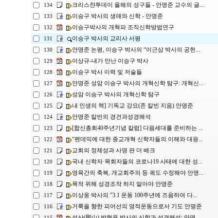
크리스챤투데이 올해의 성구들 - 안명준 교수의 글...
134
이승구 박사의 생애와 신학 - 안명준
133
이승구박사의 개혁파 조직신학방법연구
132
이승구 박사의 교리사 서평
131
안명준 논평, 이승구 박사의 “이근삼 박사의 공헌...
130
이상규-내가 만난 이승구 박사
129
이승구 박사 이력 및 저술들
128
안명준 성암 이승구 박사의 개혁신학 탐구: 개혁신...
127
성암 이승구 박사의 개혁신학 탐구
126
내 인생의 책] 기독교 강요(존 칼빈 지음) 안명준
125
안명준 칼빈의 경건과성경해석
124
[합신총회40주년기념 칼럼] 다음세대를 준비하는 ...
123
“펜데믹에 대한 종교개혁 신학자들의 이해와 대응...
122
교회의 정체성과 사명 판 더 베크
121
국내 신학자·목회자들의 코로나19 사태에 대한 성...
120
영육간의 축복, 개교회주의 등 궤도 수정해야 안명...
119
목적 위해 성경조작 하지 말아야 안명준
118
이상웅 박사의 ”3.1 운동 100주년에 즈음하여 다...
117
거룩을 향한 피어선의 영적운동으로서 기도 안명준
116
성산(聖山) 박형용 박사의 신학과 성경해석: 안명...
115