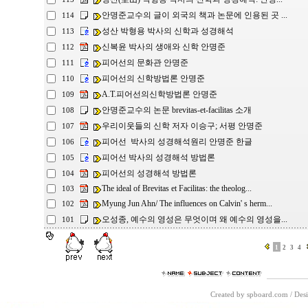
안명준교수의 글이 외국의 책과 논문에 인용된 곳 ...
114
성산 박형용 박사의 신학과 성경해석
113
신복윤 박사의 생애와 신학 안명준
112
피어선의 문화관 안명준
111
피어선의 신학방법론 안명준
110
A.T.피어선의신학방법론 안명준
109
안명준교수의 논문 brevitas-et-facilitas 소개
108
우리이웃들의 신학 저자 이승구; 서평 안명준
107
피어선 박사의 성경해석원리 안명준 한글
106
피어선 박사의 성경해석 방법론
105
피어선의 성경해석 방법론
104
The ideal of Brevitas et Facilitas: the theolog...
103
Myung Jun Ahn/ The influences on Calvin' s herm...
102
오성종, 예수의 영성은 무엇이며 왜 예수의 영성을...
101
1
2
3
4
Created by spboard.com
/
Desi