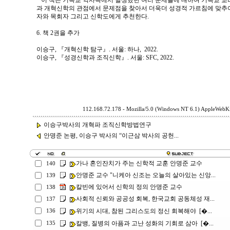
이 책은 기독교 역사속에서 발생했던 여러 문제들에 대하여 기독교 교
과 개혁신학의 관점에서 문제점을 찾아서 더욱더 성경적 가르침에 맞추
자와 목회자 그리고 신학도에게 추천한다.
6. 책 2권을 추가
이승구, 『개혁신학 탐구』. 서울: 하나, 2022.
이승구, 『성경신학과 조직신학』. 서울: SFC, 2022.
112.168.72.178 - Mozilla/5.0 (Windows NT 6.1) AppleWebKi
이승구박사의 개혁파 조직신학방법연구
안명준 논평, 이승구 박사의 “이근삼 박사의 공헌...
가나 혼인잔치가 주는 신학적 교훈 안명준 교수
140
안명준 교수 "니케아 신조는 오늘의 살아있는 신앙...
139
칼빈에 있어서 신학의 정의 안명준 교수
138
사회적 신뢰와 공공성 회복, 한국교회 공동체성 재...
137
위기의 시대, 참된 그리스도의 정신 회복해야 [�...
136
칼뱅, 질병의 아픔과 고난 성화의 기회로 삼아 [�...
135