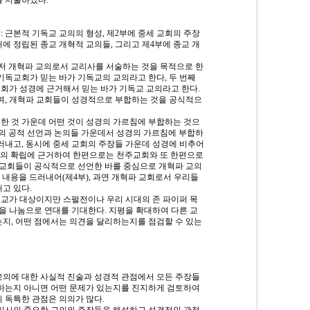
을 저술하였다.
: 근본적 기독교 교의의 형성, 제2부에 중세 교회의 주장
대에 정립된 종교 개혁적 교의들, 그리고 제4부에 종교 개
저 개혁파 교의로서 교리사를 서술하는 것을 목적으로 한
 기독교회가 믿는 바가 기독교의 교의라고 한다, 두 번째
회가 성경에 근거해서 믿는 바가 기독교 교의라고 한다.
며, 개혁파 교회들이 성경적으로 부합하는 것을 공식적으
 것 가운데 어떤 것이 성경의 가르침에 부합하는 것으
회의 공적 선언과 논의들 가운데서 성경의 가르침에 부합하
드러내고, 동시에 중세 교회의 주장들 가운데 성경에 비추어
원리의 확립에 근거하여 한편으로는 천주교회와 또 한편으로
 교회들이 공식적으로 선언한 바를 중심으로 개혁파 교의
 내용을 드러내어(제4부), 과연 개혁파 교회로서 우리들
고 있다.
로교가 대상이지만 스펄전이나 우리 시대의 존 파이퍼 목
을 나눔으로 연대를 기대한다. 지평을 확대하여 다른 교
는지, 어떤 점에서는 의견을 달리하는지를 점검할 수 있는
교의에 대한 사실적 진술과 성경적 관점에서 모든 주장들
하는지 아니면 어떤 문제가 있는지를 진지하게 검토하여
의 독특한 관점은 의의가 많다.