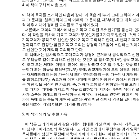
조직신학』, 그리고 『1세기 야고보 오늘을 말한다』등과 같은 많은 책
4. 이 책의 구체적 내용 소개
이 책의 목차를 소개하면 다음과 같다. 이 책은 제1부에 고대 교회의 기여
과 그 문제점: 천주교회의 교의 이해와 그 문제점, 제3부에 종교 개혁 신
혁 이후 시대에 정리된 교의들로 구성되어 있다.
서론에서 교의와 교의사에서는 기독교 교의란 무엇인가?를 묻는다. 먼
다, 이 작업을 위하여 기독교 교의가 무엇인가를 3 가지로 말한다. 첫째
기독교회가 공적으로 선언한 것이 기독교 교의라고 한다, 세 번째 기독교
결과적으로 진정한 참된 기독교 교의는 성경의 가르침에 부합하는 것이
로 선언한 것이 개혁파 교의라고 한다,
이 책에서는 일차적으로 고대교회가 성경에 근거해서 공식적으로 선언한
로 우리들도 같이 고백하고 선언하는 것인지를 말하고(제1부), 중세교
여 오고 오는 세대에 마땅히 믿어야 하는 바라고 여겨질 수 있는 것을 
문제가 되는 점들을 드러낸(제2부) 후에, 종교개혁기에 오직 성경의 
는 재세례파와의 논쟁 가운데서 또한 루터파와의 논쟁 가운데서 개혁파
를 밝히고(제3부), 종교개혁 이후 시대에 비교적 안정된 상황에서 정리된
은 어떤 것을 공식적인 가르침, 즉, 개혁파 교의로 선언하였는지를 드러내
몇 가지의 기대를 가지고 이 책을 집필하였다. 저자는 비록이 책이 장
사가 소속된 침례교회가 공유하는 신학적인 내용으로 인하여 함께 이 책
파에 속해 있는 분들이 개혁파 교회와 과연 어떤 점에서 의견을 같이 하
좋은 대화의 기연(奇緣)이 되기를 희망한다.
5. 이 책의 의의 및 추천 사유
이 책은 교리의 해설과 같은 기존의 형태를 가진 책이 아니다. 기독교 
이 심지어 어거스틴의 주장일지라고 과연 성경에서 주장하는 것과 일치
독자들에게 성경적 주장에 더욱더 가까이 가게 한다. 이런 점에서 이 책