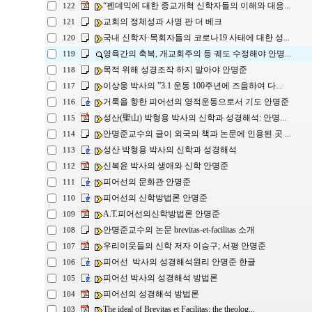
“펜데믹에 대한 종교개혁 신학자들의 이해와 대응...
122
교회의 정체성과 사명 판 더 베크
121
국내 신학자·목회자들의 코로나19 사태에 대한 성...
120
영육간의 축복, 개교회주의 등 궤도 수정해야 안명...
119
목적 위해 성경조작 하지 말아야 안명준
118
이상웅 박사의 ”3.1 운동 100주년에 즈음하여 다...
117
거룩을 향한 피어선의 영적운동으로서 기도 안명준
116
성산(聖山) 박형용 박사의 신학과 성경해석: 안명...
115
안명준교수의 글이 외국의 책과 논문에 인용된 곳 ...
114
성산 박형용 박사의 신학과 성경해석
113
신복윤 박사의 생애와 신학 안명준
112
피어선의 문화관 안명준
111
피어선의 신학방법론 안명준
110
A.T.피어선의신학방법론 안명준
109
안명준교수의 논문 brevitas-et-facilitas 소개
108
우리이웃들의 신학 저자 이승구; 서평 안명준
107
피어선 박사의 성경해석원리 안명준 한글
106
피어선 박사의 성경해석 방법론
105
피어선의 성경해석 방법론
104
The ideal of Brevitas et Facilitas: the theolog...
103