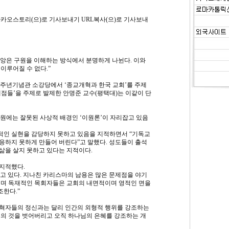
카오스토리(으)로 기사보내기 URL복사(으)로 기사보내
앙은 구원을 이해하는 방식에서 분명하게 나뉜다. 이와
이루어질 수 없다.”
00주년기념관 소강당에서 ‘종교개혁과 한국 교회’를 주제
제점들’을 주제로 발제한 안명준 교수(평택대)는 이같이 단
근원에는 잘못된 사상적 배경인 ‘이원론’이 자리잡고 있음
적인 실현을 감당하지 못하고 있음을 지적하면서 “기독교
응하지 못하게 만들어 버린다”고 말했다. 성도들이 출석
삶을 살지 못하고 있다는 지적이다.
지적했다.
고 있다. 지나친 카리스마의 남용은 많은 문제점을 야기
이며 독재적인 목회자들은 교회의 내면적이며 영적인 면을
한다.”
개혁자들의 정신과는 달리 인간의 외형적 행위를 강조하는
형의 것을 벗어버리고 오직 하나님의 은혜를 강조하는 개