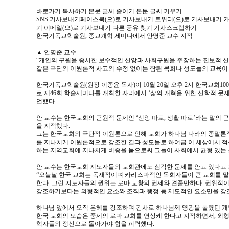
바로가기 복사하기 본문 글씨 줄이기 본문 글씨 키우기
SNS 기사보내기페이스북(으)로 기사보내기 트위터(으)로 기사보내기 카
기 이메일(으)로 기사보내기 다른 공유 찾기 기사스크랩하기
한국기독교학술원, 종교개혁 세미나에서 안명준 교수 지적
▲ 안명준 교수
“개인의 구원을 중시한 보수적인 신앙과 사회구원을 주장하는 진보적 신
같은 극단의 이원론적 사고의 수정 없이는 참된 목회나 성도들의 교육이 
한국기독교학술원(원장 이종윤 목사)이 10월 20일 오후 2시 한국교회1
로 제46회 학술세미나를 개최한 자리에서 ‘삶의 개혁을 위한 신학적 문
언했다.
안 교수는 한국교회의 근원적 문제인 ‘신앙 따로, 생활 따로’라는 말의 
을 지적했다.
그는 한국교회의 극단적 이원론으로 인해 교회가 하나님 나라의 종말론
를 지나치게 이원론적으로 강조한 결과 성도들로 하여금 이 세상에서 적
하는 지역교회에 지나치게 비중을 둠으로써 그들이 사회에서 균형 있는 
안 교수는 한국교회 지도자들의 교회관에도 심각한 문제를 안고 있다고 
“오늘날 한국 교회는 독재적이며 카리스마적인 목회자들이 큰 교회를 맡
한다. 그런 지도자들의 권위는 로마 교황의 권세와 견줄만하다. 권위적
강조하기보다는 외형적인 요소와 조직과 행정 등 제도적인 요소만을 강조
하나님 앞에서 오직 은혜를 강조하며 감사로 하나님께 영광을 돌렸던 
한국 교회의 모습은 중세의 로마 교회를 연상케 한다고 지적하면서, 외
혁자들의 정신으로 돌아가야 함을 피력했다.