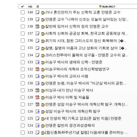
가나 혼인잔치가 주는 신학적 교훈 안명준 교수
140
안명준 교수 "니케아 신조는 오늘의 살아있는 신앙...
139
칼빈에 있어서 신학의 정의 안명준 교수
138
사회적 신뢰와 공공성 회복, 한국교회 공동체성 재...
137
위기의 시대, 참된 그리스도의 정신 회복해야 [�...
136
칼뱅, 질병의 아픔과 고난 성화의 기회로 삼아 [�...
135
크리스챤투데이 올해의 성구들 - 안명준 교수의 글...
134
이승구 박사의 생애와 신학 - 안명준
133
이승구박사의 개혁파 조직신학방법연구
132
이승구 박사의 교리사 서평
131
안명준 논평, 이승구 박사의 “이근삼 박사의 공헌...
130
이상규-내가 만난 이승구 박사
129
이승구 박사 이력 및 저술들
128
안명준 성암 이승구 박사의 개혁신학 탐구: 개혁신...
127
성암 이승구 박사의 개혁신학 탐구
126
내 인생의 책] 기독교 강요(존 칼빈 지음) 안명준
125
안명준 칼빈의 경건과성경해석
124
[합신총회40주년기념 칼럼] 다음세대를 준비하는 ...
123