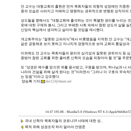
안 교수는 대형교회의 출현은 먼저 목회자들의 외형적 성장에만 치중한
종의 모습은 사라지고 지배하고 명령하는 권위적으로 변형된 성직자의 모
성도들을 향해서도 “대형교회에 출석하는 것이 특별한 권리를 누리는 것
웃에 대한 구제와 봉사, 그리고 부패한 사회 속에서 참된 성도의 삶을 
신앙의 핵심에서 생각하고 살아야 할 것임을 제시했다.
개교회주의는 “잘못된 교파의식”에서 비롯됐음을 지적한 안 교수는 “
같은 공동체로 보지 못하고 지나치게 경쟁적으로 보며 교회의 통일성과 
이외에도 안 교수는 목회자들의 윤리의 심각성과 잘못된 권위의식 등 심
증받아 참된 교회를 위한 올바른 신학의 모습을 되찾아야 할 것”을 주문
또 “성경은 예수를 믿으면 죄를 용서받고, 구원을 받으며, 하나님과 나
나라의 건설을 위해 살게 된다는 것”이라면서 “그러나 이 구호의 무속
는 믿음”이라고 강조했다.
양승록 기자
dsr123@daum.net
14.47.195.86 - Mozilla/5.0 (Windows NT 6.1) AppleWebKit/5
국내 신학자·목회자들의 코로나19 사태에 대한 성...
목적 위해 성경조작 하지 말아야 안명준