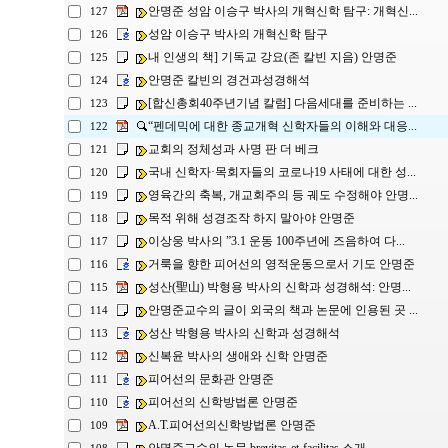
안명준 성암 이승구 박사의 개혁신학 탐구: 개혁신...
127
성암 이승구 박사의 개혁신학 탐구
126
내 인생의 책] 기독교 강요(존 칼빈 지음) 안명준
125
안명준 칼빈의 경건과성경해석
124
[합신총회40주년기념 칼럼] 다음세대를 준비하는 ...
123
“펜데믹에 대한 종교개혁 신학자들의 이해와 대응...
122
교회의 정체성과 사명 판 더 베크
121
국내 신학자·목회자들의 코로나19 사태에 대한 성...
120
영육간의 축복, 개교회주의 등 궤도 수정해야 안명...
119
목적 위해 성경조작 하지 말아야 안명준
118
이상웅 박사의 ”3.1 운동 100주년에 즈음하여 다...
117
거룩을 향한 피어선의 영적운동으로서 기도 안명준
116
성산(聖山) 박형용 박사의 신학과 성경해석: 안명...
115
안명준교수의 글이 외국의 책과 논문에 인용된 곳 ...
114
성산 박형용 박사의 신학과 성경해석
113
신복윤 박사의 생애와 신학 안명준
112
피어선의 문화관 안명준
111
피어선의 신학방법론 안명준
110
A.T.피어선의신학방법론 안명준
109