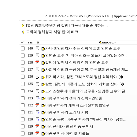
210.100.224.3 - Mozilla/5.0 (Windows NT 6.1) AppleWebKit/5
[합신총회40주년기념 칼럼] 다음세대를 준비하는 ...
교회의 정체성과 사명 판 더 베크
가나 혼인잔치가 주는 신학적 교훈 안명준 교수
140
안명준 교수 "니케아 신조는 오늘의 살아있는 신앙...
139
칼빈에 있어서 신학의 정의 안명준 교수
138
사회적 신뢰와 공공성 회복, 한국교회 공동체성 재...
137
위기의 시대, 참된 그리스도의 정신 회복해야 [�...
136
칼뱅, 질병의 아픔과 고난 성화의 기회로 삼아 [�...
135
크리스챤투데이 올해의 성구들 - 안명준 교수의 글...
134
이승구 박사의 생애와 신학 - 안명준
133
이승구박사의 개혁파 조직신학방법연구
132
이승구 박사의 교리사 서평
131
안명준 논평, 이승구 박사의 “이근삼 박사의 공헌...
130
이상규-내가 만난 이승구 박사
129
이승구 박사 이력 및 저술들
128