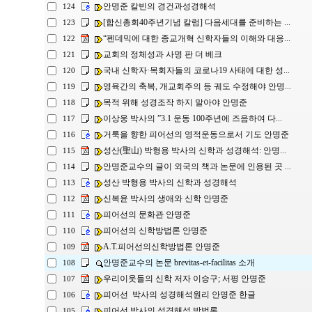
안명준 칼빈의 경건과성경해석
124
[합신총회40주년기념 칼럼] 다음세대를 준비하는 ...
123
“펜데믹에 대한 종교개혁 신학자들의 이해와 대응...
122
교회의 정체성과 사명 판 더 베크
121
국내 신학자·목회자들의 코로나19 사태에 대한 성...
120
영육간의 축복, 개교회주의 등 궤도 수정해야 안명...
119
목적 위해 성경조작 하지 말아야 안명준
118
이상웅 박사의 ”3.1 운동 100주년에 즈음하여 다...
117
거룩을 향한 피어선의 영적운동으로서 기도 안명준
116
성산(聖山) 박형용 박사의 신학과 성경해석: 안명...
115
안명준교수의 글이 외국의 책과 논문에 인용된 곳 ...
114
성산 박형용 박사의 신학과 성경해석
113
신복윤 박사의 생애와 신학 안명준
112
피어선의 문화관 안명준
111
피어선의 신학방법론 안명준
110
A.T.피어선의신학방법론 안명준
109
안명준교수의 논문 brevitas-et-facilitas 소개
108
우리이웃들의 신학 저자 이승구; 서평 안명준
107
피어선 박사의 성경해석원리 안명준 한글
106
피어선 박사의 성경해석 방법론
105