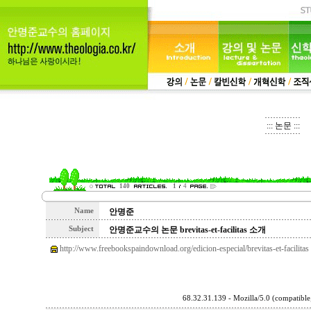
::: 논문 :::
140
1
4
Name
안명준
Subject
안명준교수의 논문 brevitas-et-facilitas 소개
http://www.freebookspaindownload.org/edicion-especial/brevitas-et-facilitas
68.32.31.139 - Mozilla/5.0 (compatib