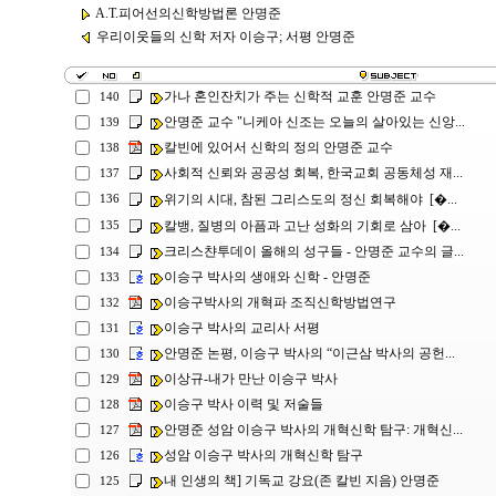
A.T.피어선의신학방법론 안명준
우리이웃들의 신학 저자 이승구; 서평 안명준
가나 혼인잔치가 주는 신학적 교훈 안명준 교수
140
안명준 교수 "니케아 신조는 오늘의 살아있는 신앙...
139
칼빈에 있어서 신학의 정의 안명준 교수
138
사회적 신뢰와 공공성 회복, 한국교회 공동체성 재...
137
위기의 시대, 참된 그리스도의 정신 회복해야 [�...
136
칼뱅, 질병의 아픔과 고난 성화의 기회로 삼아 [�...
135
크리스챤투데이 올해의 성구들 - 안명준 교수의 글...
134
이승구 박사의 생애와 신학 - 안명준
133
이승구박사의 개혁파 조직신학방법연구
132
이승구 박사의 교리사 서평
131
안명준 논평, 이승구 박사의 “이근삼 박사의 공헌...
130
이상규-내가 만난 이승구 박사
129
이승구 박사 이력 및 저술들
128
안명준 성암 이승구 박사의 개혁신학 탐구: 개혁신...
127
성암 이승구 박사의 개혁신학 탐구
126
내 인생의 책] 기독교 강요(존 칼빈 지음) 안명준
125