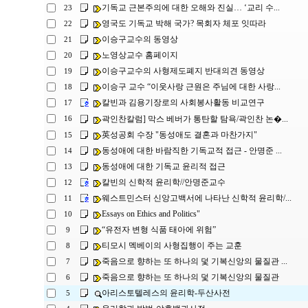
기독교 근본주의에 대한 오해와 진실… ‘교리 수...
23
영국도 기독교 박해 국가? 목회자 체포 잇따라
22
이승구교수의 동영상
21
노영상교수 홈페이지
20
이승구교수의 사형제도폐지 반대의견 동영상
19
이승구 교수 “이웃사랑 근원은 주님에 대한 사랑...
18
칼빈과 김용기장로의 사회봉사활동 비교연구
17
곽인찬칼럼] 막스 베버가 통탄할 탐욕/곽인찬 논�...
16
英성공회 수장 "동성애도 결혼과 마찬가지"
15
동성애에 대한 바람직한 기독교적 접근 - 안명준 ...
14
동성애에 대한 기독교 윤리적 접근
13
칼빈의 신학적 윤리학//안명준교수
12
웨스트민스터 신앙고백서에 나타난 신학적 윤리학/...
11
Essays on Ethics and Politics"
10
“유전자 변형 식품 태아에 위험”
9
티모시 멕베이의 사형집행이 주는 교훈
8
죽음으로 향하는 또 하나의 덫 기복신앙의 물질관 ...
7
죽음으로 향하는 또 하나의 덫 기복신앙의 물질관
6
아리스토텔레스의 윤리학-두산사전
5