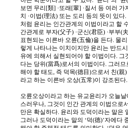
하는 학문이라고 할 수 있다. ‘윤리’의 ‘
보면 무리[類] ·또래[輩] ·질서 등 여러 가
치 ·이법(理法) 또는 도리 등의 뜻이 있다
처럼 윤리는 인간관계의 이법이라고 할 수
간관계로 부자(父子) ·군신(君臣) ·부부(夫
표현되는 이른바 오륜(五倫)을 든다. 물
렇게 나타나는 이치이지만 윤리는 반드시 
유에 의해서 실현되어야 할 이법이다. 그
다는 당위(當爲)로서의 이법이다. 그러므
해야 할 태도, 즉 덕목(德目)으로서 친(親) ·의
라고 하는 이른바 오상(五常)이 강조된다.
오륜오상이라고 하는 유교윤리가 오늘날
스러우나, 그것이 인간 관계의 이법으로서
만은 확실하다. 윤리와 도덕이라는 말은 
그러나 도덕이라는 말의 ‘덕(德)’자에다 