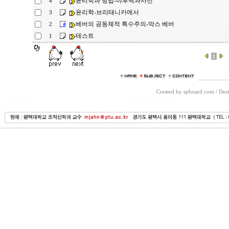
윤리학과 방법-야후백과사전
4
윤리학-브리태니카에서
3
베버의 공동체적 특수주의-막스 베버
2
테스트
1
1
Created by spboard.com
/
Desi