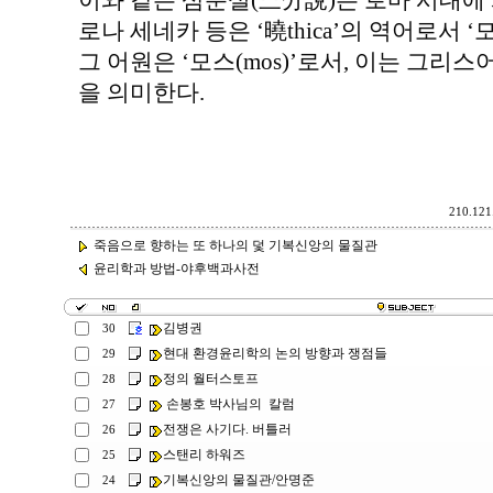
이와 같은 삼분설(三分說)은 로마 시대에
로나 세네카 등은 ‘曉thica’의 역어로서 ‘모
그 어원은 ‘모스(mos)’로서, 이는 그리스
을 의미한다.
210.121.
죽음으로 향하는 또 하나의 덫 기복신앙의 물질관
윤리학과 방법-야후백과사전
김병권
30
현대 환경윤리학의 논의 방향과 쟁점들
29
정의 월터스토프
28
손봉호 박사님의 칼럼
27
전쟁은 사기다. 버틀러
26
스탠리 하워즈
25
기복신앙의 물질관/안명준
24