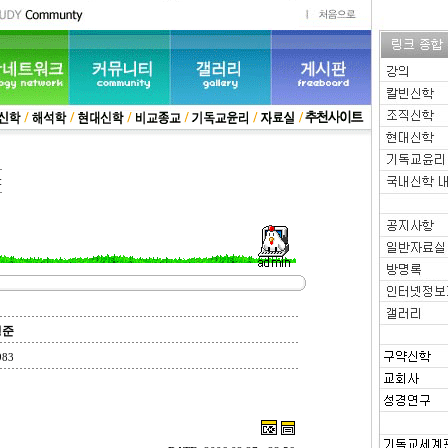
:
명준
983