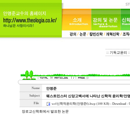
::: 기독교윤리 ::
30
1
1
Name
안명준
Subject
웨스트민스터 신앙고백서에 나타난 신학적 윤리학/안
File
-
wcf신학적윤리학(안명준f).hwp (100 KB)
Download : 
장로교신학회에서 발표한 논문