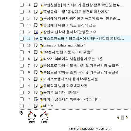
곽인찬칼럼] 막스 베버가 통탄할 탐욕/곽인찬 논�...
16
英성공회 수장 "동성애도 결혼과 마찬가지"
15
동성애에 대한 바람직한 기독교적 접근 - 안명준 ...
14
동성애에 대한 기독교 윤리적 접근
13
칼빈의 신학적 윤리학//안명준교수
12
웨스트민스터 신앙고백서에 나타난 신학적 윤리학/...
11
Essays on Ethics and Politics"
10
“유전자 변형 식품 태아에 위험”
9
티모시 멕베이의 사형집행이 주는 교훈
8
죽음으로 향하는 또 하나의 덫 기복신앙의 물질관 ...
7
죽음으로 향하는 또 하나의 덫 기복신앙의 물질관
6
아리스토텔레스의 윤리학-두산사전
5
윤리학과 방법-야후백과사전
4
윤리학-브리태니카에서
3
베버의 공동체적 특수주의-막스 베버
2
테스트
1
1