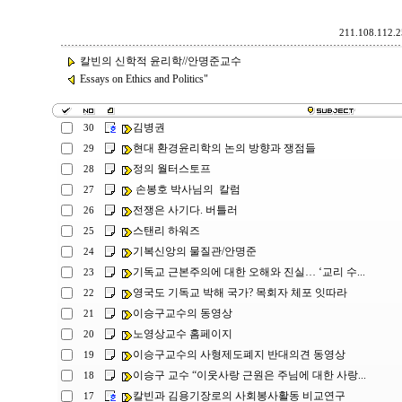
211.108.112.2
칼빈의 신학적 윤리학//안명준교수
Essays on Ethics and Politics"
김병권
30
현대 환경윤리학의 논의 방향과 쟁점들
29
정의 월터스토프
28
손봉호 박사님의 칼럼
27
전쟁은 사기다. 버틀러
26
스탠리 하워즈
25
기복신앙의 물질관/안명준
24
기독교 근본주의에 대한 오해와 진실… ‘교리 수...
23
영국도 기독교 박해 국가? 목회자 체포 잇따라
22
이승구교수의 동영상
21
노영상교수 홈페이지
20
이승구교수의 사형제도폐지 반대의견 동영상
19
이승구 교수 “이웃사랑 근원은 주님에 대한 사랑...
18
칼빈과 김용기장로의 사회봉사활동 비교연구
17