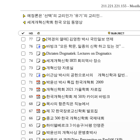
211.221.221.155 - Mozilla
예정론은 ‘선택’의 교리인가 ‘유기’의 교리인...
세계개혁신학회 한국 모임 동영상
[역경의 열매] 김영한 박사 국민일보 연제
77
바빙크 “모든 학문, 일종의 신학 하고 있는 것” ...
76
Dictaten Dogmatiek: Lectures on Dogmatics
75
세계개혁신학 IRTI 회의역사 장소
74
개혁신앙 자료실
73
이근삼 박사의 공헌으로서의 개혁신학과 칼빈...
72
박윤선 박사 특집 한국개혁회 2009
71
개혁신학회 2021 가을학회 자료집
70
한국개혁신학회 제 50차 카이퍼 바빙크
69
목사의 항존직은 직능에서
68
제 32 한국장로교신학회 발표집
67
종교 500 한국 개혁신학회 국제대회
66
하이델베르크 3 이승구/서평 안명준
65
박윤선의 개혁사상 문병호박사
64
바울의 새 관점(New Perspective on Paul)에 대한 ...
63