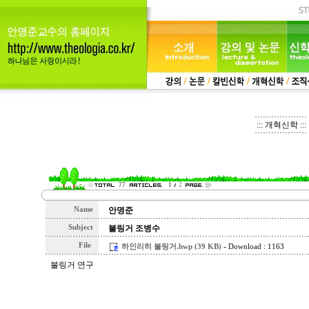
::: 개혁신학 :::
77
1
2
Name
안명준
Subject
불링거 조병수
File
-
하인리히 불링거.hwp (39 KB)
Download : 1163
불링거 연구