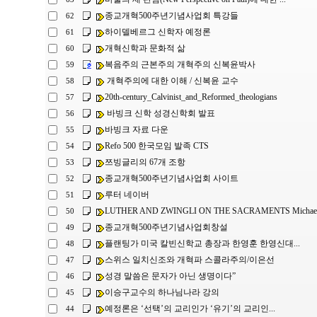
종교개혁500주년기념사업회 특강들
62
하이델베르그 신학자 예정론
61
개혁신학과 문화적 삶
60
복음주의 근본주의 개혁주의 신복윤박사
59
개혁주의에 대한 이해 / 신복윤 교수
58
20th-century_Calvinist_and_Reformed_theologians
57
바빙크 신학 성경신학회 발표
56
바빙크 자료 다운
55
Refo 500 한국모임 발족 CTS
54
쯔빙글리의 67개 조항
53
종교개혁500주년기념사업회 사이트
52
루터 네이버
51
LUTHER AND ZWINGLI ON THE SACRAMENTS Michael L
50
종교개혁500주년기념사업회창설
49
플랜팅가 미국 칼빈신학교 총장과 한영훈 한영신대...
48
스위스 일치신조와 개혁파 스콜라주의/이은선
47
성경 말씀은 문자가 아닌 생명이다”
46
이승구교수의 하나님나라 강의
45
예정론은 ‘선택’의 교리인가 ‘유기’의 교리인...
44