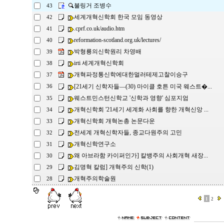
불링거 조병수
43
세계개혁신학회 한국 모임 동영상
42
.cprf.co.uk/audio.htm
41
reformation-scotland.org.uk/lectures/
40
박형룡의신학원리 차영배
39
irti 세계개혁신학회
38
개혁파정통신학에대한멀러테제고찰이승구
37
[21세기 신학자들―(30) 마이클 호튼 미국 웨스트�...
36
웨스트민스턴신학교 '신학과 영향' 심포지엄
35
개혁신학회 '21세기 세계화 사회를 향한 개혁신앙 ...
34
개혁신학회 개혁논총 논문다운
33
전세계 개혁신학자들, 종교다원주의 고민
32
개혁신학연구소
31
왜 아브라함 카이퍼인가] 칼뱅주의 사회개혁 새장...
30
김명혁 칼럼] 개혁주의 신학(1)
29
개혁주의학술원
28
1
2