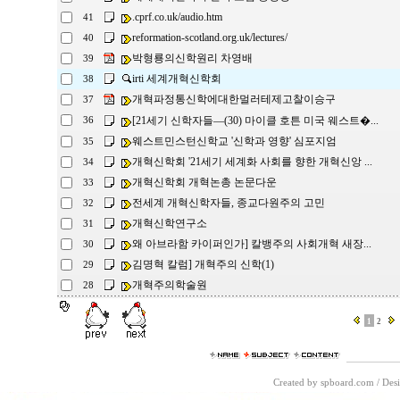
.cprf.co.uk/audio.htm
41
reformation-scotland.org.uk/lectures/
40
박형룡의신학원리 차영배
39
irti 세계개혁신학회
38
개혁파정통신학에대한멀러테제고찰이승구
37
[21세기 신학자들―(30) 마이클 호튼 미국 웨스트�...
36
웨스트민스턴신학교 '신학과 영향' 심포지엄
35
개혁신학회 '21세기 세계화 사회를 향한 개혁신앙 ...
34
개혁신학회 개혁논총 논문다운
33
전세계 개혁신학자들, 종교다원주의 고민
32
개혁신학연구소
31
왜 아브라함 카이퍼인가] 칼뱅주의 사회개혁 새장...
30
김명혁 칼럼] 개혁주의 신학(1)
29
개혁주의학술원
28
1
2
Created by spboard.com
/
Desi