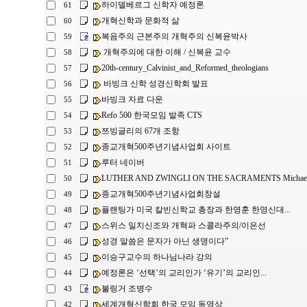
하이델베르그 신학자 예정론
61
개혁신학과 문화적 삶
60
복음주의 근본주의 개혁주의 신복윤박사
59
개혁주의에 대한 이해 / 신복윤 교수
58
20th-century_Calvinist_and_Reformed_theologians
57
바빙크 신학 성경신학회 발표
56
바빙크 자료 다운
55
Refo 500 한국모임 발족 CTS
54
쯔빙글리의 67개 조항
53
종교개혁500주년기념사업회 사이트
52
루터 네이버
51
LUTHER AND ZWINGLI ON THE SACRAMENTS Michael L
50
종교개혁500주년기념사업회창설
49
플랜팅가 미국 칼빈신학교 총장과 한영훈 한영신대...
48
스위스 일치신조와 개혁파 스콜라주의/이은선
47
성경 말씀은 문자가 아닌 생명이다”
46
이승구교수의 하나님나라 강의
45
예정론은 ‘선택’의 교리인가 ‘유기’의 교리인...
44
불링거 조병수
43
세계개혁신학회 한국 모임 동영상
42