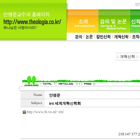
::: 개혁신학 :::
77
1
2
Name
안명준
Subject
irti 세계개혁신학회
http://www.th.vu.nl/~irti/
218.147.177.2