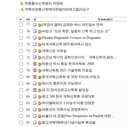
박형룡의신학원리 차영배
개혁파정통신학에대한멀러테제고찰이승구
[역경의 열매] 김영한 박사 국민일보 연제
77
바빙크 “모든 학문, 일종의 신학 하고 있는 것” ...
76
Dictaten Dogmatiek: Lectures on Dogmatics
75
세계개혁신학 IRTI 회의역사 장소
74
개혁신앙 자료실
73
이근삼 박사의 공헌으로서의 개혁신학과 칼빈...
72
박윤선 박사 특집 한국개혁회 2009
71
개혁신학회 2021 가을학회 자료집
70
한국개혁신학회 제 50차 카이퍼 바빙크
69
목사의 항존직은 직능에서
68
제 32 한국장로교신학회 발표집
67
종교 500 한국 개혁신학회 국제대회
66
하이델베르크 3 이승구/서평 안명준
65
박윤선의 개혁사상 문병호박사
64
바울의 새 관점(New Perspective on Paul)에 대한 ...
63
종교개혁500주년기념사업회 특강들
62