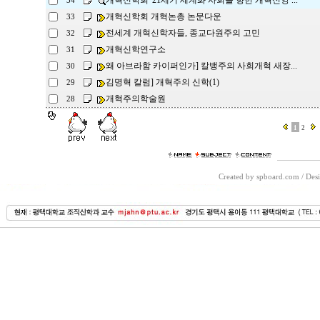
개혁신학회 '21세기 세계화 사회를 향한 개혁신앙 ...
34
개혁신학회 개혁논총 논문다운
33
전세계 개혁신학자들, 종교다원주의 고민
32
개혁신학연구소
31
왜 아브라함 카이퍼인가] 칼뱅주의 사회개혁 새장...
30
김명혁 칼럼] 개혁주의 신학(1)
29
개혁주의학술원
28
1
2
Created by spboard.com
/
Desi