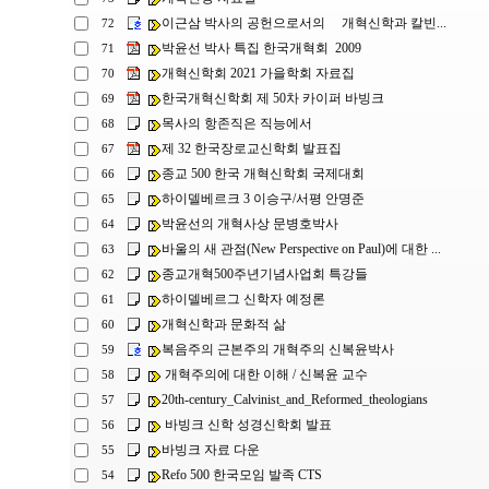
이근삼 박사의 공헌으로서의 개혁신학과 칼빈...
72
박윤선 박사 특집 한국개혁회 2009
71
개혁신학회 2021 가을학회 자료집
70
한국개혁신학회 제 50차 카이퍼 바빙크
69
목사의 항존직은 직능에서
68
제 32 한국장로교신학회 발표집
67
종교 500 한국 개혁신학회 국제대회
66
하이델베르크 3 이승구/서평 안명준
65
박윤선의 개혁사상 문병호박사
64
바울의 새 관점(New Perspective on Paul)에 대한 ...
63
종교개혁500주년기념사업회 특강들
62
하이델베르그 신학자 예정론
61
개혁신학과 문화적 삶
60
복음주의 근본주의 개혁주의 신복윤박사
59
개혁주의에 대한 이해 / 신복윤 교수
58
20th-century_Calvinist_and_Reformed_theologians
57
바빙크 신학 성경신학회 발표
56
바빙크 자료 다운
55
Refo 500 한국모임 발족 CTS
54