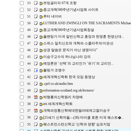
쯔빙글리의 67개 조항
53
종교개혁500주년기념사업회 사이트
52
루터 네이버
51
LUTHER AND ZWINGLI ON THE SACRAMENTS Michael L
50
종교개혁500주년기념사업회창설
49
플랜팅가 미국 칼빈신학교 총장과 한영훈 한영신대...
48
스위스 일치신조와 개혁파 스콜라주의/이은선
47
성경 말씀은 문자가 아닌 생명이다”
46
이승구교수의 하나님나라 강의
45
예정론은 ‘선택’의 교리인가 ‘유기’의 교리인...
44
불링거 조병수
43
세계개혁신학회 한국 모임 동영상
42
.cprf.co.uk/audio.htm
41
reformation-scotland.org.uk/lectures/
40
박형룡의신학원리 차영배
39
irti 세계개혁신학회
38
개혁파정통신학에대한멀러테제고찰이승구
37
[21세기 신학자들―(30) 마이클 호튼 미국 웨스트�...
36
웨스트민스턴신학교 '신학과 영향' 심포지엄
35