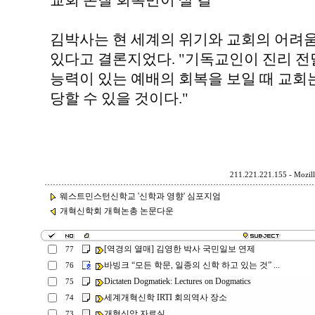
교회 본질 회복만이 살 길
김박사는 현 세계의 위기와 교회의 어려
있다고 결론지었다. "기독교인이 진리 전
능력이 있는 예배의 회복을 보일 때 교회
당할 수 있을 것이다."
211.221.221.155 - Mozill
웨스트민스턴신학교 '신학과 영향' 심포지엄
개혁신학회 개혁논총 논문다운
[역경의 열매] 김영한 박사 국민일보 연제
77
바빙크 “모든 학문, 일종의 신학 하고 있는 것” ...
76
Dictaten Dogmatiek: Lectures on Dogmatics
75
세계개혁신학 IRTI 회의역사 장소
74
개혁신앙 자료실
73