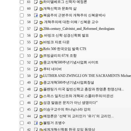
하이델베르그 신학자 예정론
61
개혁신학과 문화적 삶
60
복음주의 근본주의 개혁주의 신복윤박사
59
개혁주의에 대한 이해 / 신복윤 교수
58
20th-century_Calvinist_and_Reformed_theologians
57
바빙크 신학 성경신학회 발표
56
바빙크 자료 다운
55
Refo 500 한국모임 발족 CTS
54
쯔빙글리의 67개 조항
53
종교개혁500주년기념사업회 사이트
52
루터 네이버
51
LUTHER AND ZWINGLI ON THE SACRAMENTS Michael L
50
종교개혁500주년기념사업회창설
49
플랜팅가 미국 칼빈신학교 총장과 한영훈 한영신대...
48
스위스 일치신조와 개혁파 스콜라주의/이은선
47
성경 말씀은 문자가 아닌 생명이다”
46
이승구교수의 하나님나라 강의
45
예정론은 ‘선택’의 교리인가 ‘유기’의 교리인...
44
불링거 조병수
43
세계개혁신학회 한국 모임 동영상
42