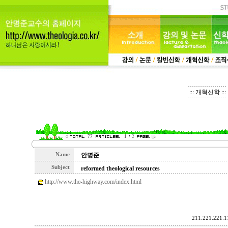
::: 개혁신학 :::
77
1
2
Name
안명준
Subject
reformed theological resources
http://www.the-highway.com/index.html
211.221.221.17