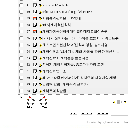
.cprf.co.uk/audio.htm
41
reformation-scotland.org.uk/lectures/
40
박형룡의신학원리 차영배
39
irti 세계개혁신학회
38
개혁파정통신학에대한멀러테제고찰이승구
37
[21세기 신학자들―(30) 마이클 호튼 미국 웨스트�...
36
웨스트민스턴신학교 '신학과 영향' 심포지엄
35
개혁신학회 '21세기 세계화 사회를 향한 개혁신앙 ...
34
개혁신학회 개혁논총 논문다운
33
전세계 개혁신학자들, 종교다원주의 고민
32
개혁신학연구소
31
왜 아브라함 카이퍼인가] 칼뱅주의 사회개혁 새장...
30
김명혁 칼럼] 개혁주의 신학(1)
29
개혁주의학술원
28
1
2
Created by spboard.com
/
Desi