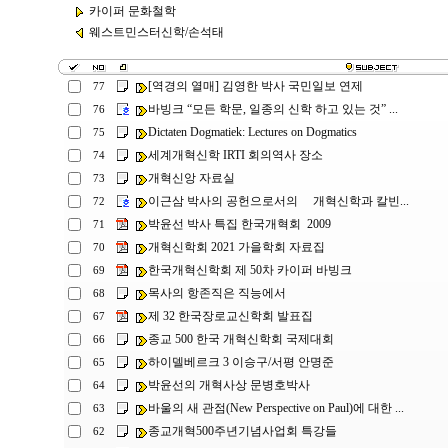
카이퍼 문화철학
웨스트민스터신학/손석태
[역경의 열매] 김영한 박사 국민일보 연제
77
바빙크 “모든 학문, 일종의 신학 하고 있는 것” ...
76
Dictaten Dogmatiek: Lectures on Dogmatics
75
세계개혁신학 IRTI 회의역사 장소
74
개혁신앙 자료실
73
이근삼 박사의 공헌으로서의 개혁신학과 칼빈...
72
박윤선 박사 특집 한국개혁회 2009
71
개혁신학회 2021 가을학회 자료집
70
한국개혁신학회 제 50차 카이퍼 바빙크
69
목사의 항존직은 직능에서
68
제 32 한국장로교신학회 발표집
67
종교 500 한국 개혁신학회 국제대회
66
하이델베르크 3 이승구/서평 안명준
65
박윤선의 개혁사상 문병호박사
64
바울의 새 관점(New Perspective on Paul)에 대한 ...
63
종교개혁500주년기념사업회 특강들
62