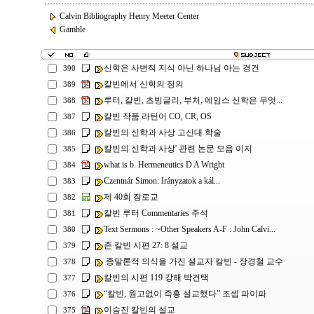
Calvin Bibliography Henry Meeter Center
Gamble
신학은 사변적 지식 아닌 하나님 아는 경건
390
칼빈에서 신학의 정의
389
루터, 칼빈, 츠빙글리, 부처, 에임스 신학은 무엇...
388
칼빈 작품 라틴어 CO, CR, OS
387
칼빈의 신학과 사상 고신대 학술
386
칼빈의 신학과 사상' 관련 논문 모음 이지
385
what is b. Hermeneutics D A Wright
384
Czentnár Simon: Irányzatok a kál...
383
제 40회 장로교
382
칼빈 루터 Commentaries 주석
381
Text Sermons : ~Other Speakers A-F : John Calvi...
380
존 칼빈 시편 27: 8 설교
379
종말론적 의식을 가진 설교자 칼빈 - 장경철 교수
378
칼빈의 시편 119 강해 박건택
377
“칼빈, 원고없이 즉흥 설교했다” 조셉 파이파
376
이승진 칼빈의 설교
375