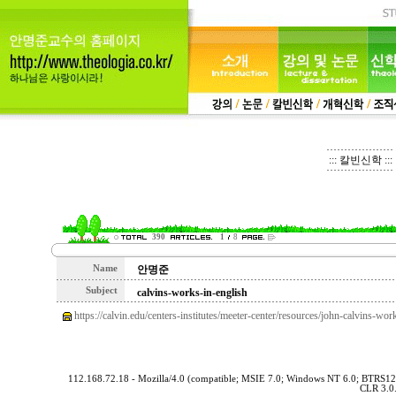
::: 칼빈신학 :::
390
1
8
Name
안명준
Subject
calvins-works-in-english
https://calvin.edu/centers-institutes/meeter-center/resources/john-calvins-wor
112.168.72.18 - Mozilla/4.0 (compatible; MSIE 7.0; Windows NT 6.0; BTRS1
CLR 3.0