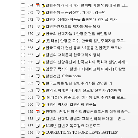
칼빈주의가 제네바의 변혁에 미친 영향에 관한 고...
374
칼빈주의는 공공신학, 카이퍼, 김은덕
373
칼빈의 생애와 작품들 출판연대 안인섭 박사
372
칼빈관련자료집 저자와 제목 목차
371
한국의 신학자들 1 안명준 편집 국민일보
370
[인터뷰] 안명준 교수, 한국의 칼빈주의자를 모으...
369
한국교회가 헌신 통해 3·1운동 견인했듯 코로나 ...
368
칼빈의 교회론과 한국교회 이정석
367
칼빈의 신앙유산과 한국교회의 목회적 전망, 이재...
366
임종구 목사의 칼뱅과 제네바교회 이야기 (1) 칼뱅...
365
칼빈전집: Calvin opera
364
한국교회를 빛낸 칼빈주의자들 안명준 외
363
번역 신학 벗어나 세계 선도할 신학자 양성해야
362
[인터뷰] 안명준 교수, 한국의 칼빈주의자를 모으...
361
배경식 박사의 칼빈신학 연구들
360
전대경: 존 칼빈의 신학방법론으로서의 성경극중주...
359
칼빈의 신학적 방법과 그의 신학의 애매함 존 ...
358
1559년 칼빈 기독교강요 다운로드
357
CORRECTIONS TO FORD LEWIS BATTLES'
356