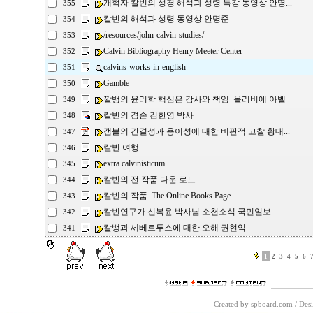
개혁자 칼빈의 성경 해석과 성령 특강 동영상 안명...
355
칼빈의 해석과 성령 동영상 안명준
354
/resources/john-calvin-studies/
353
Calvin Bibliography Henry Meeter Center
352
calvins-works-in-english
351
Gamble
350
깔뱅의 윤리학 핵심은 감사와 책임 올리비에 아벨
349
칼빈의 겸손 김한영 박사
348
갬블의 간결성과 용이성에 대한 비판적 고찰 황대...
347
칼빈 여행
346
extra calvinisticum
345
칼빈의 전 작품 다운 로드
344
칼빈의 작품 The Online Books Page
343
칼빈연구가 신복윤 박사님 소천소식 국민일보
342
칼뱅과 세베르투스에 대한 오해 권현익
341
1
2
3
4
5
6
Created by spboard.com
/
Desi