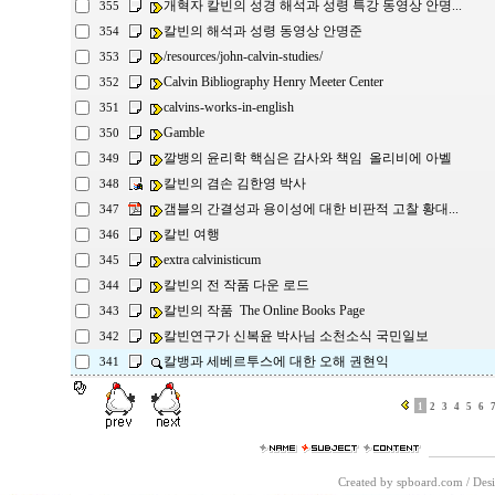
개혁자 칼빈의 성경 해석과 성령 특강 동영상 안명...
355
칼빈의 해석과 성령 동영상 안명준
354
/resources/john-calvin-studies/
353
Calvin Bibliography Henry Meeter Center
352
calvins-works-in-english
351
Gamble
350
깔뱅의 윤리학 핵심은 감사와 책임 올리비에 아벨
349
칼빈의 겸손 김한영 박사
348
갬블의 간결성과 용이성에 대한 비판적 고찰 황대...
347
칼빈 여행
346
extra calvinisticum
345
칼빈의 전 작품 다운 로드
344
칼빈의 작품 The Online Books Page
343
칼빈연구가 신복윤 박사님 소천소식 국민일보
342
칼뱅과 세베르투스에 대한 오해 권현익
341
1
2
3
4
5
6
Created by spboard.com
/
Desi