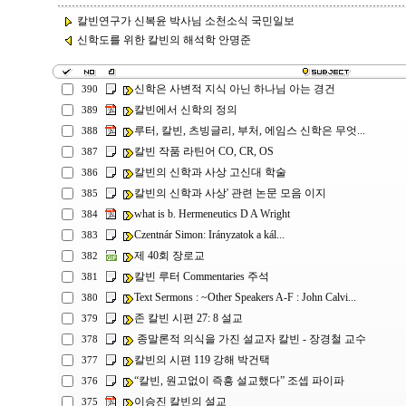
칼빈연구가 신복윤 박사님 소천소식 국민일보
신학도를 위한 칼빈의 해석학 안명준
신학은 사변적 지식 아닌 하나님 아는 경건
390
칼빈에서 신학의 정의
389
루터, 칼빈, 츠빙글리, 부처, 에임스 신학은 무엇...
388
칼빈 작품 라틴어 CO, CR, OS
387
칼빈의 신학과 사상 고신대 학술
386
칼빈의 신학과 사상' 관련 논문 모음 이지
385
what is b. Hermeneutics D A Wright
384
Czentnár Simon: Irányzatok a kál...
383
제 40회 장로교
382
칼빈 루터 Commentaries 주석
381
Text Sermons : ~Other Speakers A-F : John Calvi...
380
존 칼빈 시편 27: 8 설교
379
종말론적 의식을 가진 설교자 칼빈 - 장경철 교수
378
칼빈의 시편 119 강해 박건택
377
“칼빈, 원고없이 즉흥 설교했다” 조셉 파이파
376
이승진 칼빈의 설교
375