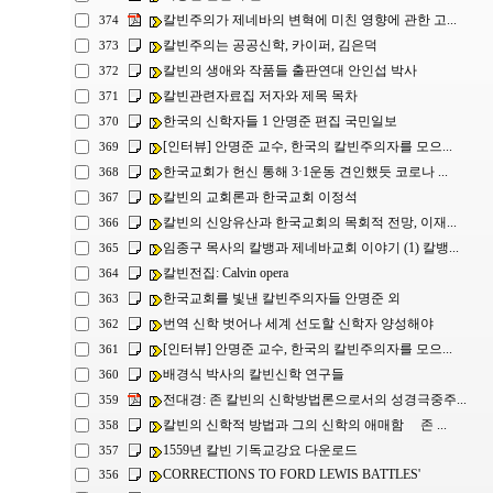
칼빈주의가 제네바의 변혁에 미친 영향에 관한 고...
374
칼빈주의는 공공신학, 카이퍼, 김은덕
373
칼빈의 생애와 작품들 출판연대 안인섭 박사
372
칼빈관련자료집 저자와 제목 목차
371
한국의 신학자들 1 안명준 편집 국민일보
370
[인터뷰] 안명준 교수, 한국의 칼빈주의자를 모으...
369
한국교회가 헌신 통해 3·1운동 견인했듯 코로나 ...
368
칼빈의 교회론과 한국교회 이정석
367
칼빈의 신앙유산과 한국교회의 목회적 전망, 이재...
366
임종구 목사의 칼뱅과 제네바교회 이야기 (1) 칼뱅...
365
칼빈전집: Calvin opera
364
한국교회를 빛낸 칼빈주의자들 안명준 외
363
번역 신학 벗어나 세계 선도할 신학자 양성해야
362
[인터뷰] 안명준 교수, 한국의 칼빈주의자를 모으...
361
배경식 박사의 칼빈신학 연구들
360
전대경: 존 칼빈의 신학방법론으로서의 성경극중주...
359
칼빈의 신학적 방법과 그의 신학의 애매함 존 ...
358
1559년 칼빈 기독교강요 다운로드
357
CORRECTIONS TO FORD LEWIS BATTLES'
356