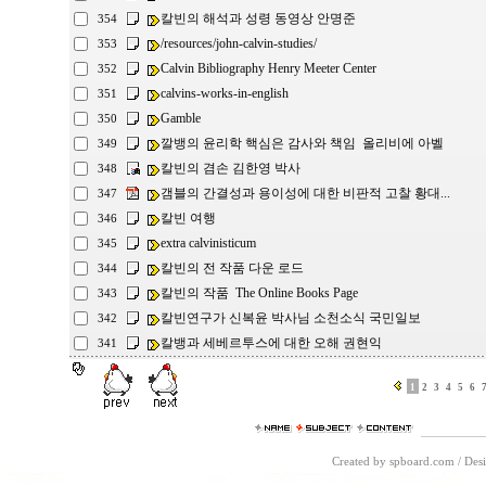
칼빈의 해석과 성령 동영상 안명준
354
/resources/john-calvin-studies/
353
Calvin Bibliography Henry Meeter Center
352
calvins-works-in-english
351
Gamble
350
깔뱅의 윤리학 핵심은 감사와 책임 올리비에 아벨
349
칼빈의 겸손 김한영 박사
348
갬블의 간결성과 용이성에 대한 비판적 고찰 황대...
347
칼빈 여행
346
extra calvinisticum
345
칼빈의 전 작품 다운 로드
344
칼빈의 작품 The Online Books Page
343
칼빈연구가 신복윤 박사님 소천소식 국민일보
342
칼뱅과 세베르투스에 대한 오해 권현익
341
1
2
3
4
5
6
Created by spboard.com
/
Desi