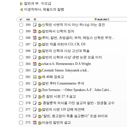
칼빈과 부. 이오갑
이경직박사, 워필드의 칼뱅
신학은 사변적 지식 아닌 하나님 아는 경건
390
칼빈에서 신학의 정의
389
루터, 칼빈, 츠빙글리, 부처, 에임스 신학은 무엇...
388
칼빈 작품 라틴어 CO, CR, OS
387
칼빈의 신학과 사상 고신대 학술
386
칼빈의 신학과 사상' 관련 논문 모음 이지
385
what is b. Hermeneutics D A Wright
384
Czentnár Simon: Irányzatok a kál...
383
제 40회 장로교
382
칼빈 루터 Commentaries 주석
381
Text Sermons : ~Other Speakers A-F : John Calvi...
380
존 칼빈 시편 27: 8 설교
379
종말론적 의식을 가진 설교자 칼빈 - 장경철 교수
378
칼빈의 시편 119 강해 박건택
377
“칼빈, 원고없이 즉흥 설교했다” 조셉 파이파
376
이승진 칼빈의 설교
375