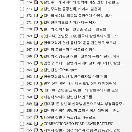
칼빈주의가 제네바의 변혁에 미친 영향에 관한 고...
374
칼빈주의는 공공신학, 카이퍼, 김은덕
373
칼빈의 생애와 작품들 출판연대 안인섭 박사
372
칼빈관련자료집 저자와 제목 목차
371
한국의 신학자들 1 안명준 편집 국민일보
370
[인터뷰] 안명준 교수, 한국의 칼빈주의자를 모으...
369
한국교회가 헌신 통해 3·1운동 견인했듯 코로나 ...
368
칼빈의 교회론과 한국교회 이정석
367
칼빈의 신앙유산과 한국교회의 목회적 전망, 이재...
366
임종구 목사의 칼뱅과 제네바교회 이야기 (1) 칼뱅...
365
칼빈전집: Calvin opera
364
한국교회를 빛낸 칼빈주의자들 안명준 외
363
번역 신학 벗어나 세계 선도할 신학자 양성해야
362
[인터뷰] 안명준 교수, 한국의 칼빈주의자를 모으...
361
배경식 박사의 칼빈신학 연구들
360
전대경: 존 칼빈의 신학방법론으로서의 성경극중주...
359
칼빈의 신학적 방법과 그의 신학의 애매함 존 ...
358
1559년 칼빈 기독교강요 다운로드
357
CORRECTIONS TO FORD LEWIS BATTLES'
356
개혁자 칼빈의 성경 해석과 성령 특강 동영상 안명...
355