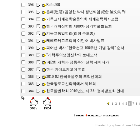
Refo 500
396
은혜(恩慧) 김영한 박사 정년퇴임 紀念 論文集 刊...
395
기독교세계관학술동역회 세계관목회자포럼
394
한국개혁신학회 제89차 정기학술발표회
393
기독교통일학회(회장 주도홍)
392
케에르케고르학회 이민호 박사발표
391
피어선 박사 “한국선교 100주년 기념 강좌” 순서
390
"개혁주의생명신학의 토대모색
389
제2회 개혁파 정통주의 신학 세미나가
388
한국 키에르케고어 학회
387
2010-02 한국복음주의 조직신학회
386
한국장로교신학회에서 제16회
385
한국칼빈학회 2010년도 제 3차 정례발표회 안내
384
1
2
3
4
5
6
7
8
Created by spboard.com
/
Desi