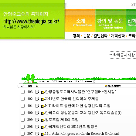
::: 학회공지사항 :
503
6
26
한장총장로교역사박물관 ‘연구센터+전시장’
403
2011년도 한국의 신학학회 주제들
402
N.T. 라이트 공헌에 대한 성경신학적 고찰
401
한국교회 영성운동과 교회 갱신/기독교학술원(f)
400
창조포럼 제 8회 모임
399
한국개혁신학회 2011년도 일정은
398
11th Asian Congress on Calvin Research & Consul...
397