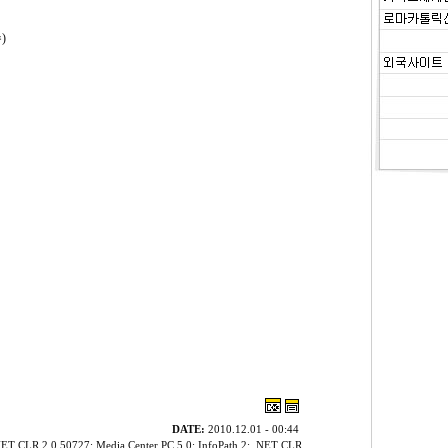
)
DATE:
2010.12.01 - 00:44
NET CLR 2.0.50727; Media Center PC 5.0; InfoPath.2; .NET CLR