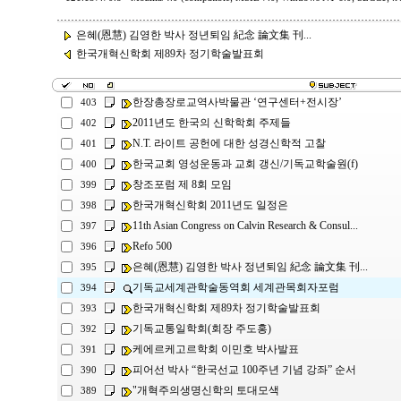
은혜(恩慧) 김영한 박사 정년퇴임 紀念 論文集 刊...
한국개혁신학회 제89차 정기학술발표회
한장총장로교역사박물관 ‘연구센터+전시장’
403
2011년도 한국의 신학학회 주제들
402
N.T. 라이트 공헌에 대한 성경신학적 고찰
401
한국교회 영성운동과 교회 갱신/기독교학술원(f)
400
창조포럼 제 8회 모임
399
한국개혁신학회 2011년도 일정은
398
11th Asian Congress on Calvin Research & Consul...
397
Refo 500
396
은혜(恩慧) 김영한 박사 정년퇴임 紀念 論文集 刊...
395
기독교세계관학술동역회 세계관목회자포럼
394
한국개혁신학회 제89차 정기학술발표회
393
기독교통일학회(회장 주도홍)
392
케에르케고르학회 이민호 박사발표
391
피어선 박사 “한국선교 100주년 기념 강좌” 순서
390
"개혁주의생명신학의 토대모색
389