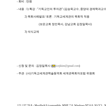
- 회비 : 만원
- 내용 : 1) 특강 : "기독교인의 투자관" (김승욱교수, 중앙대 경제학과교수
2) 목회사례발표/ 토론 : 기독교세계관의 목회적 적용
(보은교회 정민목사, 강남교회 김정일목사)
3) 석식교제
- 신청 및 문의 : 김정일목사 (
icejikim@gmail.com
)
- 주관 : (사)기독교세계관학술동역회 세계관목회자포럼 위원회
121.137.70.8 - Mozilla/4.0 (compatible; MSIE 7.0; Windows NT 6.0; SLCC1; .