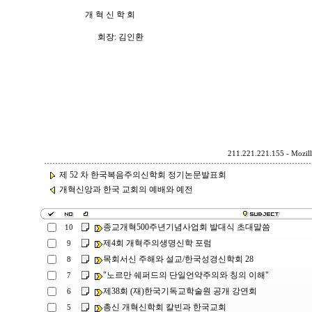
개 혁 신 학 회
회장: 김인환
211.221.221.155 - Mozill
제 52 차 한국복음주의신학회 정기논문발표회
개혁신앙과 한국 교회의 예배와 예전
종교개혁500주년기념사업회 발대식 초대말씀
10
제4회 개혁주의생명신학 포럼
9
목회서신 주해와 설교/한국성경신학회 28
8
"노르만 쉐퍼드의 단일언약주의와 칭의 이해"
7
제38회 (재)한국기독교학술원 공개 강연회
6
총신 개혁신학회 칼빈과 한국교회
5