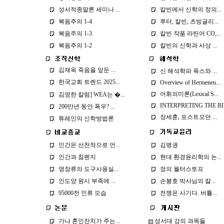
성서적종말론 세미나 ...
칼빈에서 신학의 정의...
복음주의 1-4
루터, 칼빈, 츠빙글리...
복음주의 1-3
칼빈 작품 라틴어 CO,...
복음주의 1-2
칼빈의 신학과 사상 ...
김재욱 죽음을 앞둔 ...
신 해석학파 푹스와 ...
한국교회 트렌드 2025...
Overview of Hermeneu...
어휘의미론(Lexical S...
김영한 칼럼] WEA는 �...
INTERPRETING THE BIB
200만년 동안 폭우? ...
장세훈, 포스트모던 ...
튜레인의 신학방법론
인간은 선천적으로 언...
김병권
인간과 침펜지
현대 환경윤리학의 논...
영장류의 도구사용실...
정의 월터스토프
인도양 원시 부족에 ...
손봉호 박사님의 칼...
95000전 인류 모습
전쟁은 사기다. 버틀...
가나 혼인잔치가 주는...
성서대 강의 과목들