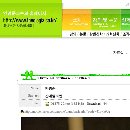
::: 자료실 :::
321
7
7
Name
안명준
Subject
신데델라맨
File
-
D1375-20.jpg (133 KB)
Download : 444
http://movie.naver.com/movie/bi/mi/basic.nhn?code=41375#02