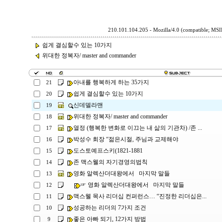
210.101.104.205 - Mozilla/4.0 (compatible; MSI
쉽게 결심할수 있는 10가지
위대한 정복자/ master and commander
아내를 행복하게 하는 35가지
21
쉽게 결심할수 있는 10가지
20
신데델라맨
19
위대한 정복자/ master and commander
18
열정 (행복한 변화로 이끄는 내 삶의 기관차) /존 ...
17
박성수 회장 “젊은시절, 주님과 교제해야
16
도스토예프스키(1821-1881
15
존 맥스웰의 자기경영의법칙
14
영화 알렉산더대왕에서 마지막 말들
13
☞ 영화 알렉산더대왕에서 마지막 말들
12
맥스웰 목사 리더십 컨퍼런스… “진정한 리더십은...
11
성공하는 리더의 7가지 조건
10
좋은 아빠 되기, 12가지 방법
9