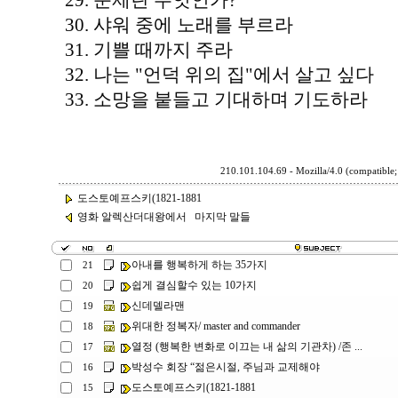
29. 문제란 무엇인가?
30. 샤워 중에 노래를 부르라
31. 기쁠 때까지 주라
32. 나는 "언덕 위의 집"에서 살고 싶다
33. 소망을 붙들고 기대하며 기도하라
210.101.104.69 - Mozilla/4.0 (compatible
도스토예프스키(1821-1881
영화 알렉산더대왕에서 마지막 말들
아내를 행복하게 하는 35가지
21
쉽게 결심할수 있는 10가지
20
신데델라맨
19
위대한 정복자/ master and commander
18
열정 (행복한 변화로 이끄는 내 삶의 기관차) /존 ...
17
박성수 회장 “젊은시절, 주님과 교제해야
16
도스토예프스키(1821-1881
15