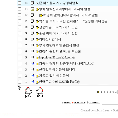
존 맥스웰의 자기경영의법칙
14
영화 알렉산더대왕에서 마지막 말들
13
☞ 영화 알렉산더대왕에서 마지막 말들
12
맥스웰 목사 리더십 컨퍼런스… “진정한 리더십은...
11
성공하는 리더의 7가지 조건
10
좋은 아빠 되기, 12가지 방법
9
리더십기업에서
8
부시 칼빈대학대 졸업식 연설
7
결정적 순간의 원칙, 존 맥스웰
6
http://lover315.cafe24.com/tv
5
김종수 형제의 간증/평택대 사복과/ALC
4
신학입문 예상문제 입니다
3
기독교 알기 예상문제
2
안명준교수의 프로필( Profile)
1
1
2
3
4
5
6
Created by spboard.com
/
Desi