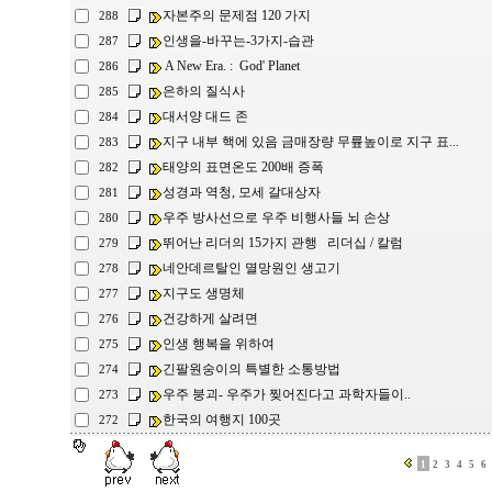
자본주의 문제점 120 가지
288
인생을-바꾸는-3가지-습관
287
A New Era. : God' Planet
286
은하의 질식사
285
대서양 대드 존
284
지구 내부 핵에 있음 금매장량 무륲높이로 지구 표...
283
태양의 표면온도 200배 증폭
282
성경과 역청, 모세 갈대상자
281
우주 방사선으로 우주 비행사들 뇌 손상
280
뛰어난 리더의 15가지 관행 리더십 / 칼럼
279
네안데르탈인 멸망원인 생고기
278
지구도 생명체
277
건강하게 살려면
276
인생 행복을 위하여
275
긴팔원숭이의 특별한 소통방법
274
우주 붕괴- 우주가 찢어진다고 과학자들이..
273
한국의 여행지 100곳
272
1
2
3
4
5
6