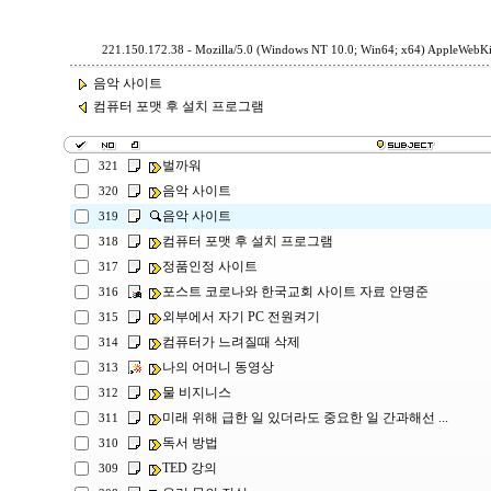
221.150.172.38 - Mozilla/5.0 (Windows NT 10.0; Win64; x64) AppleWebKi
음악 사이트
컴퓨터 포맷 후 설치 프로그램
벌까워
321
음악 사이트
320
음악 사이트
319
컴퓨터 포맷 후 설치 프로그램
318
정품인정 사이트
317
포스트 코로나와 한국교회 사이트 자료 안명준
316
외부에서 자기 PC 전원켜기
315
컴퓨터가 느려질때 삭제
314
나의 어머니 동영상
313
물 비지니스
312
미래 위해 급한 일 있더라도 중요한 일 간과해선 ...
311
독서 방법
310
TED 강의
309