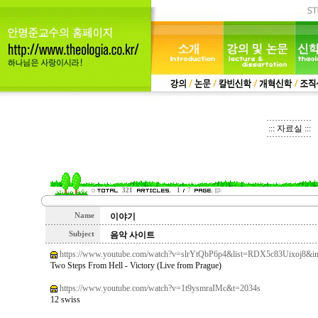
::: 자료실 :::
321
1
7
Name
이야기
Subject
음악 사이트
https://www.youtube.com/watch?v=slrYtQbP6p4&list=RDX5c83Uixoj8&i
Two Steps From Hell - Victory (Live from Prague)
https://www.youtube.com/watch?v=1t9ysmraIMc&t=2034s
12 swiss