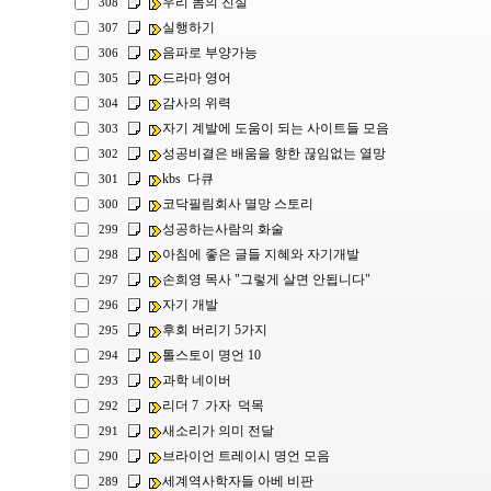
우리 몸의 진실
308
실행하기
307
음파로 부양가능
306
드라마 영어
305
감사의 위력
304
자기 계발에 도움이 되는 사이트들 모음
303
성공비결은 배움을 향한 끊임없는 열망
302
kbs 다큐
301
코닥필림회사 멸망 스토리
300
성공하는사람의 화술
299
아침에 좋은 글들 지혜와 자기개발
298
손희영 목사 "그렇게 살면 안됩니다"
297
자기 개발
296
후회 버리기 5가지
295
톨스토이 명언 10
294
과학 네이버
293
리더 7 가자 덕목
292
새소리가 의미 전달
291
브라이언 트레이시 명언 모음
290
세계역사학자들 아베 비판
289