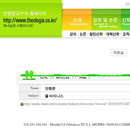
::: 자료실 :::
321
1
7
Name
안명준
Subject
물 비지니스
http://media.daum.net/economic/industry/newsview?newsid=201610191348
210.101.104.101 - Mozilla/5.0 (Windows NT 6.1; APCPMS=^N201411120808