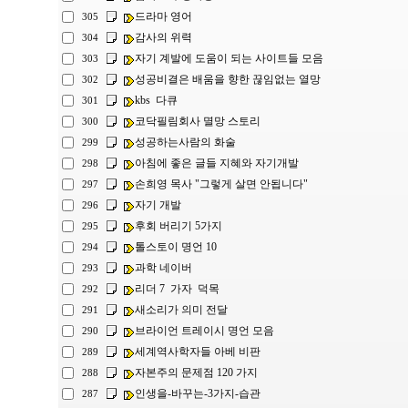
드라마 영어
305
감사의 위력
304
자기 계발에 도움이 되는 사이트들 모음
303
성공비결은 배움을 향한 끊임없는 열망
302
kbs 다큐
301
코닥필림회사 멸망 스토리
300
성공하는사람의 화술
299
아침에 좋은 글들 지혜와 자기개발
298
손희영 목사 "그렇게 살면 안됩니다"
297
자기 개발
296
후회 버리기 5가지
295
톨스토이 명언 10
294
과학 네이버
293
리더 7 가자 덕목
292
새소리가 의미 전달
291
브라이언 트레이시 명언 모음
290
세계역사학자들 아베 비판
289
자본주의 문제점 120 가지
288
인생을-바꾸는-3가지-습관
287