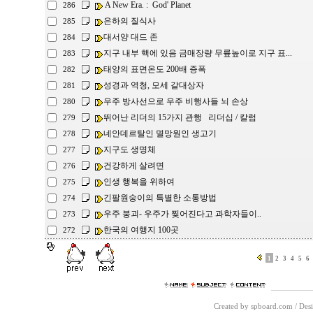
A New Era. : God' Planet
286
은하의 질식사
285
대서양 대드 존
284
지구 내부 핵에 있음 금매장량 무륲높이로 지구 표...
283
태양의 표면온도 200배 증폭
282
성경과 역청, 모세 갈대상자
281
우주 방사선으로 우주 비행사들 뇌 손상
280
뛰어난 리더의 15가지 관행 리더십 / 칼럼
279
네안데르탈인 멸망원인 생고기
278
지구도 생명체
277
건강하게 살려면
276
인생 행복을 위하여
275
긴팔원숭이의 특별한 소통방법
274
우주 붕괴- 우주가 찢어진다고 과학자들이..
273
한국의 여행지 100곳
272
1
2
3
4
5
6
Created by spboard.com
/
Desi