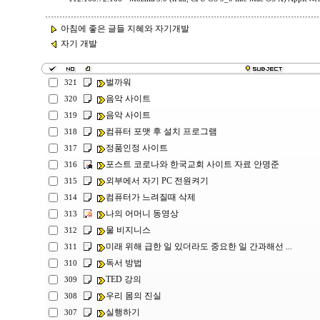
아침에 좋은 글들 지혜와 자기개발
자기 개발
벌까워
321
음악 사이트
320
음악 사이트
319
컴퓨터 포맷 후 설치 프로그램
318
정품인정 사이트
317
포스트 코로나와 한국교회 사이트 자료 안명준
316
외부에서 자기 PC 전원켜기
315
컴퓨터가 느려질때 삭제
314
나의 어머니 동영상
313
물 비지니스
312
미래 위해 급한 일 있더라도 중요한 일 간과해선 ...
311
독서 방법
310
TED 강의
309
우리 몸의 진실
308
실행하기
307