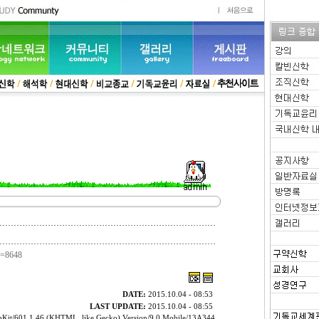
o=8648
DATE:
2015.10.04 - 08:53
LAST UPDATE:
2015.10.04 - 08:55
ebKit/601.1.46 (KHTML, like Gecko) Version/9.0 Mobile/13A344