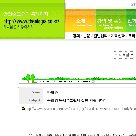
::: 자료실 :::
321
1
7
Name
안명준
Subject
손희영 목사 "그렇게 살면 안됩니다"
http://www.usaamen.net/news/board.php?board=news&command=body&n
112.168.72.166 - Mozilla/5.0 (iPad; CPU OS 9_0 like Mac OS X) AppleW