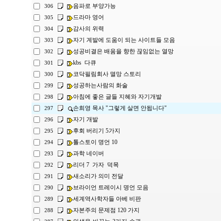
음파로 부양가능
306
드라마 영어
305
감사의 위력
304
자기 계발에 도움이 되는 사이트들 모음
303
성공비결은 배움을 향한 끊임없는 열망
302
kbs 다큐
301
코닥필림회사 멸망 스토리
300
성공하는사람의 화술
299
아침에 좋은 글들 지혜와 자기개발
298
손희영 목사 "그렇게 살면 안됩니다"
297
자기 개발
296
후회 버리기 5가지
295
톨스토이 명언 10
294
과학 네이버
293
리더 7 가자 덕목
292
새소리가 의미 전달
291
브라이언 트레이시 명언 모음
290
세계역사학자들 아베 비판
289
자본주의 문제점 120 가지
288