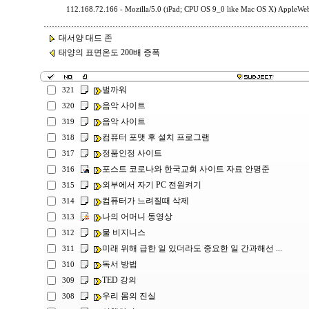
112.168.72.166 - Mozilla/5.0 (iPad; CPU OS 9_0 like Mac OS X) AppleW
대서양 대드 존
태양의 표면온도 200배 증폭
벌까워
321
음악 사이트
320
음악 사이트
319
컴퓨터 포맷 후 설치 프로그램
318
정품인정 사이트
317
포스트 코로나와 한국교회 사이트 자료 안명준
316
외부에서 자기 PC 전원켜기
315
컴퓨터가 느려질때 삭제
314
나의 어머니 동영상
313
물 비지니스
312
미래 위해 급한 일 있더라도 중요한 일 간과해선 ...
311
독서 방법
310
TED 강의
309
우리 몸의 진실
308