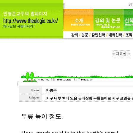
::: 자료실 :::
321
1
7
Name
안명준
Subject
지구 내부 핵에 있음 금매장량 무륲높이로 지구 표면을 
무릎 높이 정도.