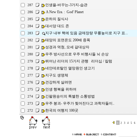
인생을-바꾸는-3가지-습관
287
A New Era. : God' Planet
286
은하의 질식사
285
대서양 대드 존
284
지구 내부 핵에 있음 금매장량 무륲높이로 지구 표...
283
태양의 표면온도 200배 증폭
282
성경과 역청, 모세 갈대상자
281
우주 방사선으로 우주 비행사들 뇌 손상
280
뛰어난 리더의 15가지 관행 리더십 / 칼럼
279
네안데르탈인 멸망원인 생고기
278
지구도 생명체
277
건강하게 살려면
276
인생 행복을 위하여
275
긴팔원숭이의 특별한 소통방법
274
우주 붕괴- 우주가 찢어진다고 과학자들이..
273
한국의 여행지 100곳
272
1
2
3
4
5
6