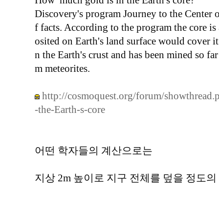
How much gold is in the Earth's core?
Discovery's program Journey to the Center of
f facts. According to the program the core is
osited on Earth's land surface would cover it 
n the Earth's crust and has been mined so far
m meteorites.
http://cosmoquest.org/forum/showthread
-the-Earth-s-core
어떤 학자들의 계산으로는
지상 2m 높이로 지구 전체를 덮을 정도의