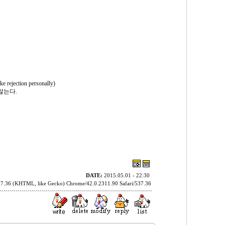
tion personally)
않는다.
DATE:
2015.05.01 - 22:30
37.36 (KHTML, like Gecko) Chrome/42.0.2311.90 Safari/537.36