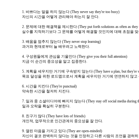
1. 바쁘다는 말을 하지 않는다 (They never say they're too busy)
자신의 시간을 어떻게 관리해야 하는지 잘 안다.
2. 문제에 대한 해결책을 제시한다 (They put forth solutions as often as they id
실수를 지적하기보다 그 문제를 어떻게 해결할 것인지에 대해 초점을 맞
3. 배움을 멈추지 않는다 (They never stop learning)
과거와 현재로부터 늘 배우려고 노력한다.
4. 구성원들에게 관심을 기울인다 (They give you their full attention)
지금 이 순간의 중요성을 알고 집중한다.
5. 계획을 세우지만 거기에 구속받지 않는다 (They have a plan, but they're willing
목표 달성을 위한 로드맵으로서 계획을 세우지만 거기에 연연하지 않고 
6. 시간을 지킨다 (They're punctual)
약속한 시간을 철저히 지킨다.
7. 일과 중 소셜미디어에 빠지지 않는다 (They stay off social media during th
일과 오락을 확실히 구분한다.
8. 친구가 많다 (They have lots of friends)
개인적, 업무적으로 인간관계의 중요성을 잘 안다.
9. 열린 마음을 가지고 있다 (They are open-minded)
자신이 결코 완벽하지 않다는 것을 인정하고 다른 사람의 조언을 겸허히