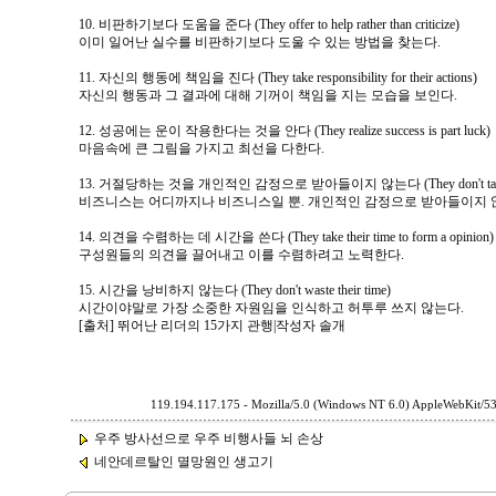
10. 비판하기보다 도움을 준다 (They offer to help rather than criticize)
이미 일어난 실수를 비판하기보다 도울 수 있는 방법을 찾는다.
11. 자신의 행동에 책임을 진다 (They take responsibility for their actions)
자신의 행동과 그 결과에 대해 기꺼이 책임을 지는 모습을 보인다.
12. 성공에는 운이 작용한다는 것을 안다 (They realize success is part luck)
마음속에 큰 그림을 가지고 최선을 다한다.
13. 거절당하는 것을 개인적인 감정으로 받아들이지 않는다 (They don't take rejec
비즈니스는 어디까지나 비즈니스일 뿐. 개인적인 감정으로 받아들이지 
14. 의견을 수렴하는 데 시간을 쓴다 (They take their time to form a opinion)
구성원들의 의견을 끌어내고 이를 수렴하려고 노력한다.
15. 시간을 낭비하지 않는다 (They don't waste their time)
시간이야말로 가장 소중한 자원임을 인식하고 허투루 쓰지 않는다.
[출처] 뛰어난 리더의 15가지 관행|작성자 솔개
119.194.117.175 - Mozilla/5.0 (Windows NT 6.0) AppleWebKit/5
우주 방사선으로 우주 비행사들 뇌 손상
네안데르탈인 멸망원인 생고기