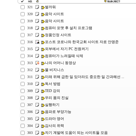
벌까워
321
음악 사이트
320
음악 사이트
319
컴퓨터 포맷 후 설치 프로그램
318
정품인정 사이트
317
포스트 코로나와 한국교회 사이트 자료 안명준
316
외부에서 자기 PC 전원켜기
315
컴퓨터가 느려질때 삭제
314
나의 어머니 동영상
313
물 비지니스
312
미래 위해 급한 일 있더라도 중요한 일 간과해선 ...
311
독서 방법
310
TED 강의
309
우리 몸의 진실
308
실행하기
307
음파로 부양가능
306
드라마 영어
305
감사의 위력
304
자기 계발에 도움이 되는 사이트들 모음
303