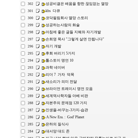
성공비결은 배움을 향한 끊임없는 열망
302
kbs 다큐
301
코닥필림회사 멸망 스토리
300
성공하는사람의 화술
299
아침에 좋은 글들 지혜와 자기개발
298
손희영 목사 "그렇게 살면 안됩니다"
297
자기 개발
296
후회 버리기 5가지
295
톨스토이 명언 10
294
과학 네이버
293
리더 7 가자 덕목
292
새소리가 의미 전달
291
브라이언 트레이시 명언 모음
290
세계역사학자들 아베 비판
289
자본주의 문제점 120 가지
288
인생을-바꾸는-3가지-습관
287
A New Era. : God' Planet
286
은하의 질식사
285
대서양 대드 존
284