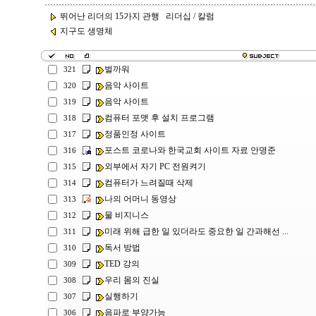
뛰어난 리더의 15가지 관행 리더십 / 칼럼
지구도 생명체
벌까워
321
음악 사이트
320
음악 사이트
319
컴퓨터 포맷 후 설치 프로그램
318
정품인정 사이트
317
포스트 코로나와 한국교회 사이트 자료 안명준
316
외부에서 자기 PC 전원켜기
315
컴퓨터가 느려질때 삭제
314
나의 어머니 동영상
313
물 비지니스
312
미래 위해 급한 일 있더라도 중요한 일 간과해선 ...
311
독서 방법
310
TED 강의
309
우리 몸의 진실
308
실행하기
307
음파로 부양가능
306