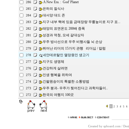
A New Era. : God' Planet
286
은하의 질식사
285
대서양 대드 존
284
지구 내부 핵에 있음 금매장량 무륲높이로 지구 표...
283
태양의 표면온도 200배 증폭
282
성경과 역청, 모세 갈대상자
281
우주 방사선으로 우주 비행사들 뇌 손상
280
뛰어난 리더의 15가지 관행 리더십 / 칼럼
279
네안데르탈인 멸망원인 생고기
278
지구도 생명체
277
건강하게 살려면
276
인생 행복을 위하여
275
긴팔원숭이의 특별한 소통방법
274
우주 붕괴- 우주가 찢어진다고 과학자들이..
273
한국의 여행지 100곳
272
1
2
3
4
5
6
Created by spboard.com
/
Desi