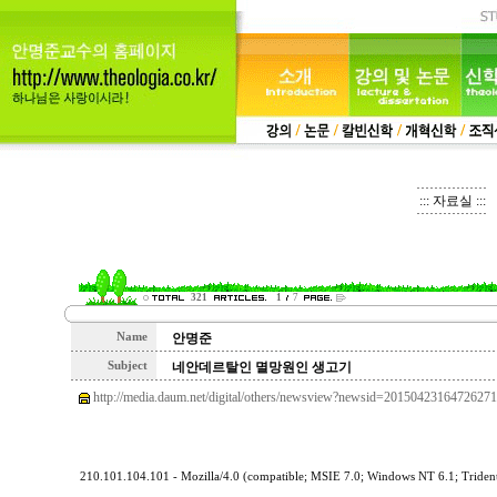
::: 자료실 :::
321
1
7
Name
안명준
Subject
네안데르탈인 멸망원인 생고기
http://media.daum.net/digital/others/newsview?newsid=20150423164726271
210.101.104.101 - Mozilla/4.0 (compatible; MSIE 7.0; Windows NT 6.1; Trid