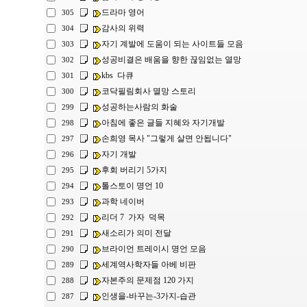
드라마 영어
305
감사의 위력
304
자기 계발에 도움이 되는 사이트들 모음
303
성공비결은 배움을 향한 끊임없는 열망
302
kbs 다큐
301
코닥필림회사 멸망 스토리
300
성공하는사람의 화술
299
아침에 좋은 글들 지혜와 자기개발
298
손희영 목사 "그렇게 살면 안됩니다"
297
자기 개발
296
후회 버리기 5가지
295
톨스토이 명언 10
294
과학 네이버
293
리더 7 가자 덕목
292
새소리가 의미 전달
291
브라이언 트레이시 명언 모음
290
세계역사학자들 아베 비판
289
자본주의 문제점 120 가지
288
인생을-바꾸는-3가지-습관
287