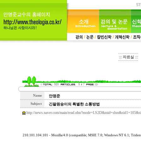
::: 자료실 :::
321
1
7
Name
안명준
Subject
긴팔원숭이의 특별한 소통방법
http://news.naver.com/main/read.nhn?mode=LS2D&mid=shm&sid1=105&
210.101.104.101 - Mozilla/4.0 (compatible; MSIE 7.0; Windows NT 6.1; Trid