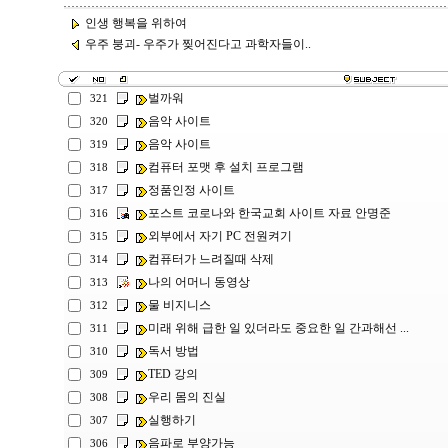
인생 행복을 위하여
우주 붕괴- 우주가 찢어진다고 과학자들이..
벌까워
321
음악 사이트
320
음악 사이트
319
컴퓨터 포맷 후 설치 프로그램
318
정품인정 사이트
317
포스트 코로나와 한국교회 사이트 자료 안명준
316
외부에서 자기 PC 전원켜기
315
컴퓨터가 느려질때 삭제
314
나의 어머니 동영상
313
물 비지니스
312
미래 위해 급한 일 있더라도 중요한 일 간과해선 ...
311
독서 방법
310
TED 강의
309
우리 몸의 진실
308
실행하기
307
음파로 부양가능
306