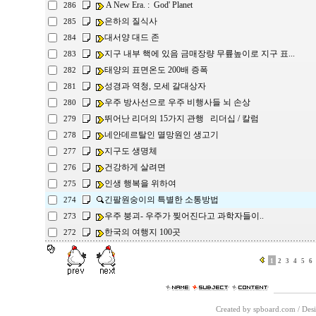
A New Era. : God' Planet
286
은하의 질식사
285
대서양 대드 존
284
지구 내부 핵에 있음 금매장량 무륲높이로 지구 표...
283
태양의 표면온도 200배 증폭
282
성경과 역청, 모세 갈대상자
281
우주 방사선으로 우주 비행사들 뇌 손상
280
뛰어난 리더의 15가지 관행 리더십 / 칼럼
279
네안데르탈인 멸망원인 생고기
278
지구도 생명체
277
건강하게 살려면
276
인생 행복을 위하여
275
긴팔원숭이의 특별한 소통방법
274
우주 붕괴- 우주가 찢어진다고 과학자들이..
273
한국의 여행지 100곳
272
1
2
3
4
5
6
Created by spboard.com
/
Desi