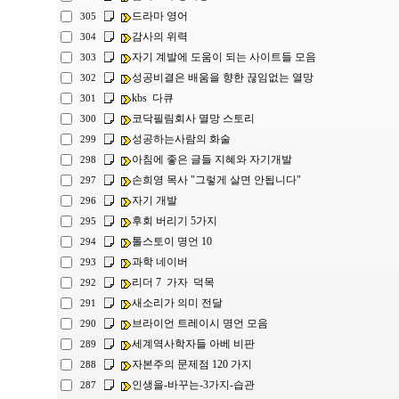
드라마 영어
305
감사의 위력
304
자기 계발에 도움이 되는 사이트들 모음
303
성공비결은 배움을 향한 끊임없는 열망
302
kbs 다큐
301
코닥필림회사 멸망 스토리
300
성공하는사람의 화술
299
아침에 좋은 글들 지혜와 자기개발
298
손희영 목사 "그렇게 살면 안됩니다"
297
자기 개발
296
후회 버리기 5가지
295
톨스토이 명언 10
294
과학 네이버
293
리더 7 가자 덕목
292
새소리가 의미 전달
291
브라이언 트레이시 명언 모음
290
세계역사학자들 아베 비판
289
자본주의 문제점 120 가지
288
인생을-바꾸는-3가지-습관
287