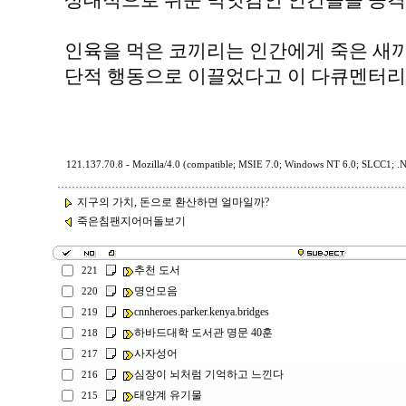
상대적으로 쉬운 먹잇감인 인간들을 공격
인육을 먹은 코끼리는 인간에게 죽은 새
단적 행동으로 이끌었다고 이 다큐멘터리
121.137.70.8 - Mozilla/4.0 (compatible; MSIE 7.0; Windows NT 6.0; SLCC1; .
지구의 가치, 돈으로 환산하면 얼마일까?
죽은침팬지어머돌보기
추천 도서
221
명언모음
220
cnnheroes.parker.kenya.bridges
219
하바드대학 도서관 명문 40훈
218
사자성어
217
심장이 뇌처럼 기억하고 느낀다
216
태양계 유기물
215