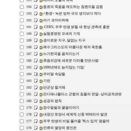
네이버 오늘의 과학
195
동료의 죽음을 애도하는 침팬지들 감동
194
<환경> 녹은 빙하 규모 생각보다 작다
193
아기 코끼리위해
192
CERN, 우주 탄생 밝힐 새 현상 관측에 흥분
191
실험증명된 모세의 기적
190
경이로운 지구, 달없는 지구
189
예수그리스도의 아름다운 제자 옥한흠
188
누가한국을 움직이는가
187
죽음의강에 새로운 다리를 만든사람
186
1000년돼도 늙지않는 기업/
185
우리말 속담들
184
기린
183
단군상 철거돼
182
인디애나폴리스 군함의 침몰의 전말- 상어공격관련
181
성공의 법칙
180
장수말벌과 꿀벌이야기
179
내장산 토양서 세계적 신종 박테리아 발견
178
우주 탄생의 비밀 풀어줄 '힉스 입자' 찾을까
177
인류의 멸망의 원인은
176