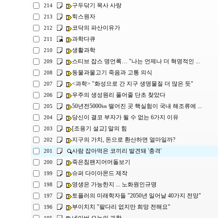
구두닦기 목사 사랑
214
힉스원자
213
코닥의 파산이유가
212
과학다큐
211
생활과학
210
스티브 잡스 명언록… "나는 언제나 더 혁명적인 ...
209
동물과물고기 죽음과 고통 의식
208
<과학> "화성으로 간 지구 생명물질 더 많은 듯"
207
우주의 생성원리 풀어줄 단초 찾았다
206
50년전5000㎞ 떨어진 곳 핵실험이 국내 해조류에 ...
205
당신이 결코 부자가 될 수 없는 6가지 이유
204
[조용기 설교] 말의 힘
203
지구의 가치, 돈으로 환산하면 얼마일까?
202
사람 잡아먹은 코끼리 발견돼 '충격'
201
죽은침팬지어머돌보기
200
슈퍼 다이아몬드 제작
199
영생은 가능한지 ... 노화원인규명
198
토플러의 미래학자들 "2050년 일어날 40가지 전망"
197
부이치치 "팔다리 없지만 희망 전해요"
196