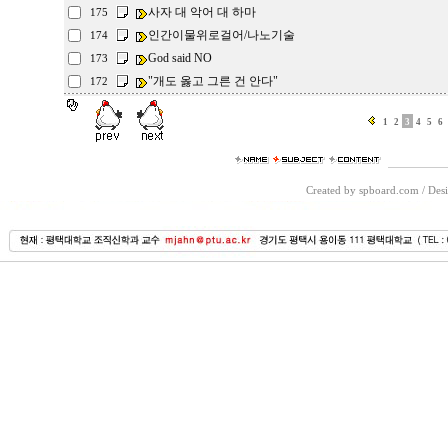
사자 대 악어 대 하마
175
인간이물위로걸어/나노기술
174
God said NO
173
"개도 옳고 그른 건 안다"
172
1
2
3
4
5
6
Created by spboard.com
/
Desi