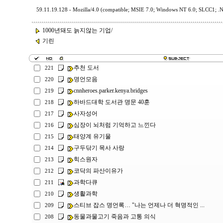
59.11.19.128 - Mozilla/4.0 (compatible; MSIE 7.0; Windows NT 6.0; SLCC1; .
1000년돼도 늙지않는 기업/
기린
추천 도서
221
명언모음
220
cnnheroes.parker.kenya.bridges
219
하바드대학 도서관 명문 40훈
218
사자성어
217
심장이 뇌처럼 기억하고 느낀다
216
태양계 유기물
215
구두닦기 목사 사랑
214
힉스원자
213
코닥의 파산이유가
212
과학다큐
211
생활과학
210
스티브 잡스 명언록… "나는 언제나 더 혁명적인 ...
209
동물과물고기 죽음과 고통 의식
208