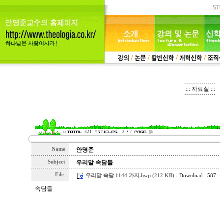
::: 자료실 :::
321
3
7
Name
안명준
Subject
우리말 속담들
File
-
우리말 속담 1144 가지.hwp (212 KB)
Download : 587
속담들