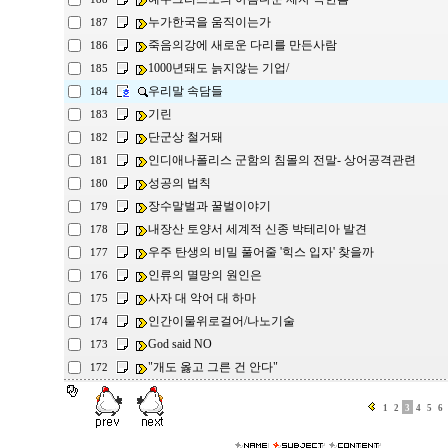
누가한국을 움직이는가
187
죽음의강에 새로운 다리를 만든사람
186
1000년돼도 늙지않는 기업/
185
우리말 속담들
184
기린
183
단군상 철거돼
182
인디애나폴리스 군함의 침몰의 전말- 상어공격관련
181
성공의 법칙
180
장수말벌과 꿀벌이야기
179
내장산 토양서 세계적 신종 박테리아 발견
178
우주 탄생의 비밀 풀어줄 '힉스 입자' 찾을까
177
인류의 멸망의 원인은
176
사자 대 악어 대 하마
175
인간이물위로걸어/나노기술
174
God said NO
173
"개도 옳고 그른 건 안다"
172
1
2
3
4
5
6