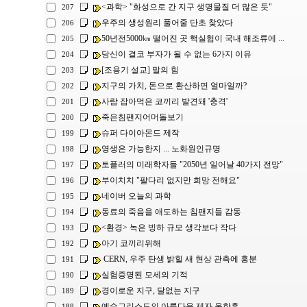
<과학> "화성으로 간 지구 생명물질 더 많은 듯"
207
우주의 생성원리 풀어줄 단초 찾았다
206
50년전5000㎞ 떨어진 곳 핵실험이 국내 해조류에 ...
205
당신이 결코 부자가 될 수 없는 6가지 이유
204
[조용기 설교] 말의 힘
203
지구의 가치, 돈으로 환산하면 얼마일까?
202
사람 잡아먹은 코끼리 발견돼 '충격'
201
죽은침팬지어머돌보기
200
슈퍼 다이아몬드 제작
199
영생은 가능한지 ... 노화원인규명
198
토플러의 미래학자들 "2050년 일어날 40가지 전망"
197
부이치치 "팔다리 없지만 희망 전해요"
196
네이버 오늘의 과학
195
동료의 죽음을 애도하는 침팬지들 감동
194
<환경> 녹은 빙하 규모 생각보다 작다
193
아기 코끼리위해
192
CERN, 우주 탄생 밝힐 새 현상 관측에 흥분
191
실험증명된 모세의 기적
190
경이로운 지구, 달없는 지구
189
예수그리스도의 아름다운 제자 옥한흠
188