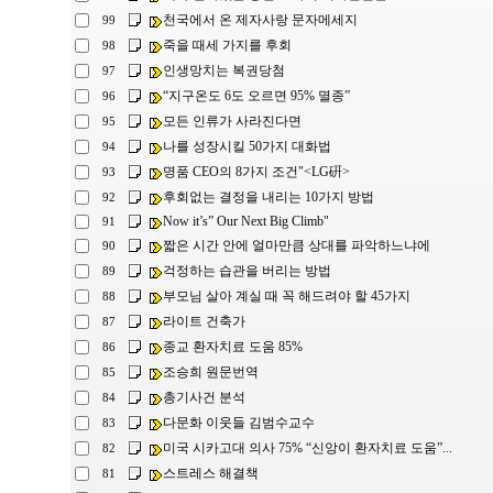
천국에서 온 제자사랑 문자메세지
99
죽을 때세 가지를 후회
98
인생망치는 복권당첨
97
“지구온도 6도 오르면 95% 멸종”
96
모든 인류가 사라진다면
95
나를 성장시킬 50가지 대화법
94
명품 CEO의 8가지 조건"<LG硏>
93
후회없는 결정을 내리는 10가지 방법
92
Now it’s” Our Next Big Climb"
91
짧은 시간 안에 얼마만큼 상대를 파악하느냐에
90
걱정하는 습관을 버리는 방법
89
부모님 살아 계실 때 꼭 해드려야 할 45가지
88
라이트 건축가
87
종교 환자치료 도움 85%
86
조승희 원문번역
85
총기사건 분석
84
다문화 이웃들 김범수교수
83
미국 시카고대 의사 75% “신앙이 환자치료 도움”...
82
스트레스 해결책
81