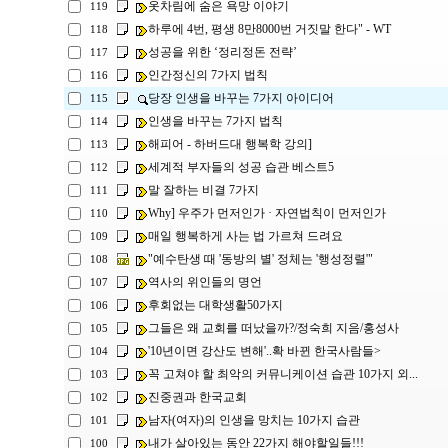
옷차림에 숨은 욕망 이야기
119
하루에 4번, 평생 8만8000번 거짓말 한다" - WT
118
성공을 위한 ‘정리정돈 전략’
117
인간정신의 7가지 법칙
116
당장 인생을 바꾸는 7가지 아이디어
115
인생을 바꾸는 7가지 법칙
114
해피어 - 하버드대 행복학 강의]
113
세계적 부자들의 성공 습관 베스트5
112
말 잘하는 비결 7가지
111
Why] 우주가 먼저인가 · 자연법칙이 먼저인가
110
매일 행복하게 사는 법 가르쳐 드려요
109
"예수탄생 때 '동방의 별' 정체는 '행성정렬'"
108
역사의 위인들의 명언
107
후회없는 대학생활50가지
106
그들은 왜 교회를 떠났을까?/정숙희 지음/홍성사
105
'10년이면 강산도 변해'..확 바뀐 한국사람들>
104
꼭 고쳐야 할 최악의 커뮤니케이션 습관 10가지 외...
103
진중권과 한국교회
102
남자(여자)의 인생을 망치는 10가지 습관
101
내가 살아있는 동안 22가지 해야할일들!!!
100