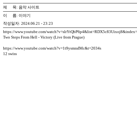
제 목: 음악 사이트
이 름: 이야기
작성일자: 2024.06.21 - 23:23
https://www.youtube.com/watch?v=slrYtQbP6p4&list=RDX5c83Uixoj8&index
Two Steps From Hell - Victory (Live from Prague)
https://www.youtube.com/watch?v=1t9ysmraIMc&t=2034s
12 swiss