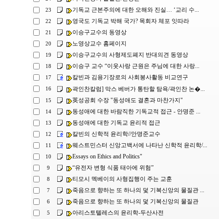
기독교 근본주의에 대한 오해와 진실… ‘교리 수...
23
영국도 기독교 박해 국가? 목회자 체포 잇따라
22
이승구교수의 동영상
21
노영상교수 홈페이지
20
이승구교수의 사형제도폐지 반대의견 동영상
19
이승구 교수 “이웃사랑 근원은 주님에 대한 사랑...
18
칼빈과 김용기장로의 사회봉사활동 비교연구
17
곽인찬칼럼] 막스 베버가 통탄할 탐욕/곽인찬 논�...
16
英성공회 수장 "동성애도 결혼과 마찬가지"
15
동성애에 대한 바람직한 기독교적 접근 - 안명준 ...
14
동성애에 대한 기독교 윤리적 접근
13
칼빈의 신학적 윤리학//안명준교수
12
웨스트민스터 신앙고백서에 나타난 신학적 윤리학/...
11
Essays on Ethics and Politics"
10
“유전자 변형 식품 태아에 위험”
9
티모시 멕베이의 사형집행이 주는 교훈
8
죽음으로 향하는 또 하나의 덫 기복신앙의 물질관 ...
7
죽음으로 향하는 또 하나의 덫 기복신앙의 물질관
6
아리스토텔레스의 윤리학-두산사전
5