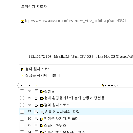
도덕성과 지도자
http://www.newsmission.com/news/news_view_mobile.asp?seq=63374
112.168.72.166 - Mozilla/5.0 (iPad; CPU OS 9_1 like Mac OS X) AppleW
정의 월터스토프
전쟁은 사기다. 버틀러
김병권
30
현대 환경윤리학의 논의 방향과 쟁점들
29
정의 월터스토프
28
손봉호 박사님의 칼럼
27
전쟁은 사기다. 버틀러
26
스탠리 하워즈
25
기복신앙의 물질관/안명준
24