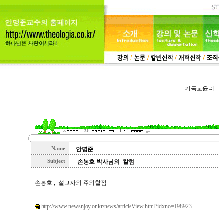
::: 기독교윤리 ::
30
1
1
Name
안명준
Subject
손봉호 박사님의 칼럼
손봉호 , 설교자의 주의할점
http://www.newsnjoy.or.kr/news/articleView.html?idxno=198923