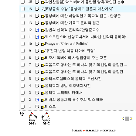
곽인찬칼럼] 막스 베버가 통탄할 탐욕/곽인찬 논�...
16
英성공회 수장 "동성애도 결혼과 마찬가지"
15
동성애에 대한 바람직한 기독교적 접근 - 안명준 ...
14
동성애에 대한 기독교 윤리적 접근
13
칼빈의 신학적 윤리학//안명준교수
12
웨스트민스터 신앙고백서에 나타난 신학적 윤리학/...
11
Essays on Ethics and Politics"
10
“유전자 변형 식품 태아에 위험”
9
티모시 멕베이의 사형집행이 주는 교훈
8
죽음으로 향하는 또 하나의 덫 기복신앙의 물질관 ...
7
죽음으로 향하는 또 하나의 덫 기복신앙의 물질관
6
아리스토텔레스의 윤리학-두산사전
5
윤리학과 방법-야후백과사전
4
윤리학-브리태니카에서
3
베버의 공동체적 특수주의-막스 베버
2
테스트
1
1