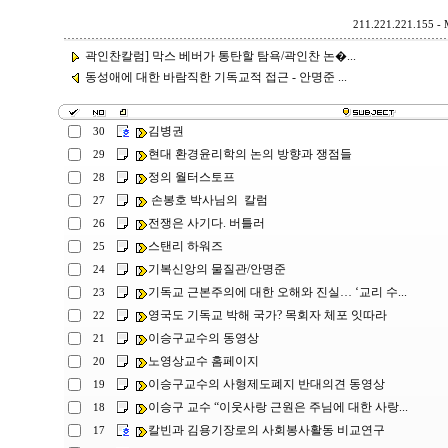
211.221.221.155 - M
곽인찬칼럼] 막스 베버가 통탄할 탐욕/곽인찬 논�...
동성애에 대한 바람직한 기독교적 접근 - 안명준 ...
김병권
30
현대 환경윤리학의 논의 방향과 쟁점들
29
정의 월터스토프
28
손봉호 박사님의 칼럼
27
전쟁은 사기다. 버틀러
26
스탠리 하워즈
25
기복신앙의 물질관/안명준
24
기독교 근본주의에 대한 오해와 진실… ‘교리 수...
23
영국도 기독교 박해 국가? 목회자 체포 잇따라
22
이승구교수의 동영상
21
노영상교수 홈페이지
20
이승구교수의 사형제도폐지 반대의견 동영상
19
이승구 교수 “이웃사랑 근원은 주님에 대한 사랑...
18
칼빈과 김용기장로의 사회봉사활동 비교연구
17