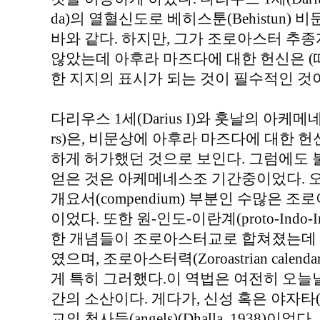
da)의 열혈신도로 베히스툰(Behistun
바와 같다. 하지만, 그가 조로아스터 
않았는데 아후라 마즈다에 대한 헌신은 (
한 지지의 표시가 되는 것이 필수적인 것
다리우스 1세(Darius I)와 훗날의 아케메네스
rs)은, 비문상에 아후라 마즈다에 대한 
하게 허가했던 것으로 보인다. 그럼에도
얻은 것은 아케메네스조 기간중이었다. 오늘날
개요서(compendium) 부분인 수많은 
이었다. 또한 원-인도-이란계(proto-Indo-
한 개념들이 조로아스터교로 합쳐졌는데 
였으며, 조로아스터력(Zoroastrian cale
게 특히 그러했다.이 역법은 여전히 오
간의 소산이다. 게다가, 신성 혹은 야자타(
교의 천사들(angels)(Dhalla, 1938)이었다.