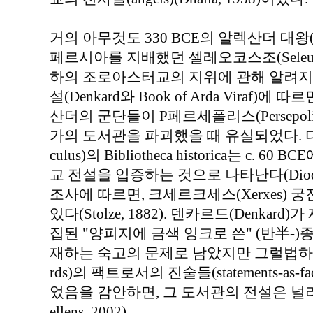
거의 아무것도 330 BCE의 알렉산더 대왕(Alex
페르시아를 지배했던 셀레오코스조(Seleucids
하의 조로아스터교의 지위에 관해 알려지
설(Denkard와 Book of Arda Viraf
산더의 군단들이 P페르세폴리스(Persepo
가의 도서관을 파괴했을 때 유실되었다. 디오
culus)의 Bibliotheca historica는 c
교 전설을 입증하는 것으로 나타난다(Diod. 17
조사에 따르면, 크세르크세스(Xerxes) 
있다(Stolze, 1882). 덴카르드(Denka
집된 "양피지에 금색 잉크로 쓴" (반半-
재하는 숙고의 문제로 남았지만 그럴법하지 
rds)의 팩트로서의 진술들(statements-as
었음을 감안하면, 그 도서관의 전설은 
ellens, 2002).