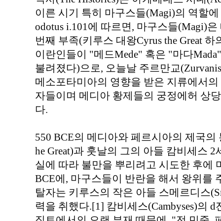
이른 시기 특히 마구스들(Magi)의 역할에
odotus i.101에 따르면, 마구스들(Magi)
번째 부족(키루스 대왕Cyrus the Grea
이란인들이 "메드Mede" 혹은 "마다Mad
불려졌다)으로, 오늘날 주르만교(Zurva
메소포타미아의 영향을 받은 지류에서의 사제
자들이며 메디아 황제들의 궁정에허 상당
다.
550 BCE의 메디아와 페르시아의 제국의 통
he Great)과 훗날의 그의 아들 캄비세스 2세
실에 따라 불만을 뿌리려고 시도한 후에 마
BCE에, 마구스들이 반란을 해서 왕위를 
탈자는 키루스의 작은 아들 스메르디스(Sme
력을 취했다.[1] 캄비세스(Cambyses)의 d전
집트에서의 오랜 부재 때문에, "전 민중