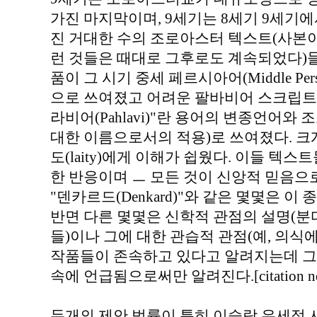
가진 마지막이며, 9세기는 8세기 9세기에
진 거대한 수의 조로아스터 텍스트(사본
런 것들은 때대로 그후로도 계속되었다)들을
품이 그 시기 중세 페르시아어(Middle Per
으로 쓰여졌고 어려운 팔바비어 스크립트(Pahl
라비어(Pahlavi)"란 용어의 변종언어
대한 이름으로서의 적용)로 쓰여졌다. 크게
도(laity)에게 이해가 쉽웠다. 이들 텍스
한 반응이며 ㅡ 모든 것이 신앙적 믿음으
"덴카르드(Denkard)"와 같은 몇몇은 
반면 다른 몇몇은 신학적 관점의 설명(분다이
들)이나 그에 대한 관습적 관점(예, 의식에
작품들이 존속하고 있다고 알려지는데 그 
속에 언급됨으로써만 알려진다.[citation ne
두개의 제안 법률이 특히 이슬람 우세적 사회