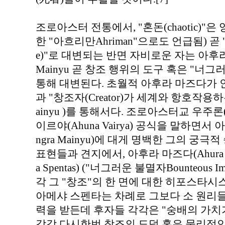
조로아스터 전통에서, "혼돈(chaotic)"은 앙
한 "아흐리만Ahriman"으로도 언급됨) 곧 "파괴 
e)"로 대변되는 반면 자비로운 자는 아후라 마즈
Mainyu 곧 창조 행위의 도구 혹은 "너그러운 원리
통해 대변된다. 초월적 아후라 마즈다가 인류
과 "창조자(Creator)가 세계와 항호작용하
ainyu )를 통해서다. 조로아스터교 우주론(c
이르야(Ahuna Vairya) 공식을 말하면
ngra Mainyu)에 대게 명백한 그의 궁극적 승
표현들과 견지에서, 아후라 마즈다(Ahura M
a Spentas) ("너그러운 불멸자Bounteous
각 그 "창조"의 한 면에 대한 히포스타시스(h
아메샤 스펜타는 차례로 그보다 소 원리들의 
력을 받든데 후자들 각각은 "숭배의 가치가 있음(
각각 다시한번 창조의 도덕 혹은 물리적인