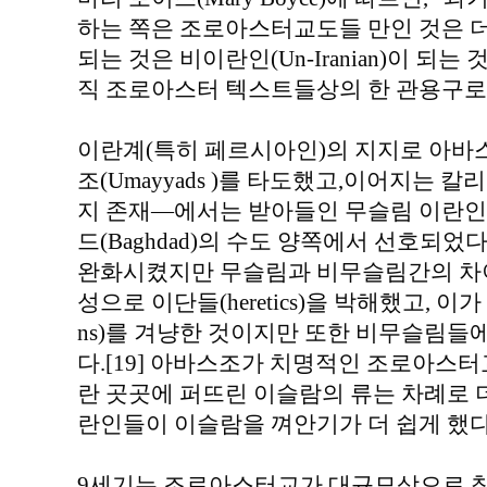
하는 쪽은 조로아스터교도들 만인 것은 더 
되는 것은 비이란인(Un-Iranian)이 되
직 조로아스터 텍스트들상의 한 관용구로 남
이란계(특히 페르시아인)의 지지로 아바스조(
조(Umayyads )를 타도했고,이어지는 
지 존재—에서는 받아들인 무슬림 이란인
드(Baghdad)의 수도 양쪽에서 선호되
완화시켰지만 무슬림과 비무슬림간의 차이
성으로 이단들(heretics)을 박해했고, 이가
ns)를 겨냥한 것이지만 또한 비무슬림들
다.[19] 아바스조가 치명적인 조로아스터
란 곳곳에 퍼뜨린 이슬람의 류는 차례로 
란인들이 이슬람을 껴안기가 더 쉽게 했
9세기는 조로아스터교가 대규모상으로 