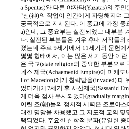
a Spentas)와 다른 야자타(Yazatas)의 
"신(神)의 작업이 인간에게 자명해지며 
궁극적으로 지시된다. 이 종교에 가장 중요
a)인데, 그 중요부는 실전되었고 대부분 겨우 
다. 실전된 부분들은 겨우 후대 저작들의
졌는데 주로 9세기에서 11세기의 문헌에
몇몇 형태에서, 이는 많은 세기 동안 이란 인민(
은 국교(state religion의 중요한 부분
네스 제국(Achaemenid Empire)이 마케도
I of Macedon)에게 침략받을(invade
었다가[2] 7세기 후 사산제국(Sassanid Em
게 더욱 점차 무시되었다(gradually marginali
이란 조(朝)들의 정치적 세력은 조로아스터교(Z
대한 명망을 차용했고 그 지도적 교의 몇
택되었다. 주요한 신학적 분파(유일한 종
혀 없지만 균일하지 않았다. 현시대 영향은