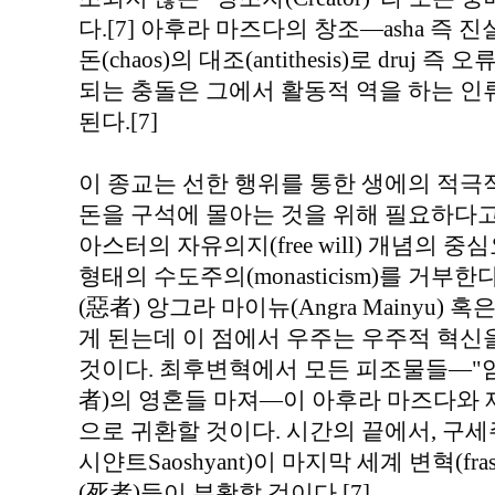
다.[7] 아후라 마즈다의 창조—asha 즉
돈(chaos)의 대조(antithesis)로 dru
되는 충돌은 그에서 활동적 역을 하는 인
된다.[7]
이 종교는 선한 행위를 통한 생에의 적극
돈을 구석에 몰아는 것을 위해 필요하다고
아스터의 자유의지(free will) 개념의
형태의 수도주의(monasticism)를 거부
(惡者) 앙그라 마이뉴(Angra Mainyu) 
게 된는데 이 점에서 우주는 우주적 혁신
것이다. 최후변혁에서 모든 피조물들—"암
者)의 영혼들 마져—이 아후라 마즈다와
으로 귀환할 것이다. 시간의 끝에서, 구세주적 인
시얀트Saoshyant)이 마지막 세계 변혁(fra
(死者)들이 부활할 것이다.[7]