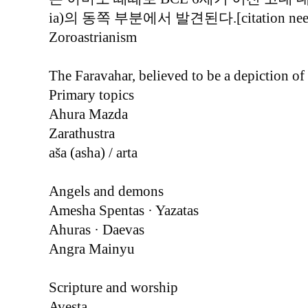
ia)의 동쪽 부분에서 발견된다.[citation needed] 
Zoroastrianism
The Faravahar, believed to be a depiction of 
Primary topics
Ahura Mazda
Zarathustra
aša (asha) / arta
Angels and demons
Amesha Spentas · Yazatas
Ahuras · Daevas
Angra Mainyu
Scripture and worship
Avesta