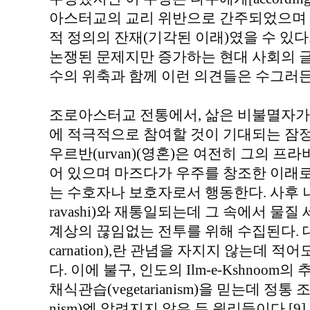
아스터교의 교리 위반으로 간주되었으며 파르
적 정의의 잔재(기각된 이래)였을 수 있다
논쟁된 문제지만 증가하는 현대 사회의 
수의 위축과 함께 이런 의견들은 수그러든
조로아스터교 전통에서, 삶은 비불멸자가
에 적극적으로 참여할 것이 기대되는 잠정
우르반(urvan)(영혼)은 여전히 그의 프라바시
어 있으며 마즈다가 우주를 창조한 이래로 존재
는 수호자나 보호자로서 행동한다. 사후 
ravashi)와 재통일되는데 그 속에서 물
계상의 끊임없는 전투를 위해 수집된다. 대
carnation),란 관념을 자지지 않는데 
다. 이에 불구, 인도의 Ilm-e-Kshnoom의 추
채식관습(vegetarianism)을 믿는데 정통 조로
nism)엔 알려지지 않은 두 원리들이다.[9]