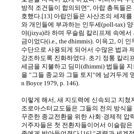
방적 조건들이 합의되면", 아랍 총독들은
호했다.[13] 아랍인들은 사산조의 세제
와 개인들에 부과하는 인두세(poll-tax) 
야(jizya)라 하며 무슬림 칼리프제 속
금이었다(i.e., the dhimmis). 이윽
수단으로 사용되게 되어서 수많은 법과 
강조하도록 진화하였다. 초기 정통 칼리프들(
세금을 지불하고 딤미(dhimmi) 법들을
을 "그들 종교와 그들 토지"에 남겨두게 명받았다" (
n Boyce 1979, p. 146).
이렇게 해서, 새 지도력에 신속되고 지쳤
조로아스터교도들은 그들의 전의 방식을 계
꾸준한 종교전환을 위한 사회·경제적 압력이 
거주자들은 첫 전환자들이어서 이슬람은 
족에게 받아들여졌다.[16] "권력과 세계적 잇점(P