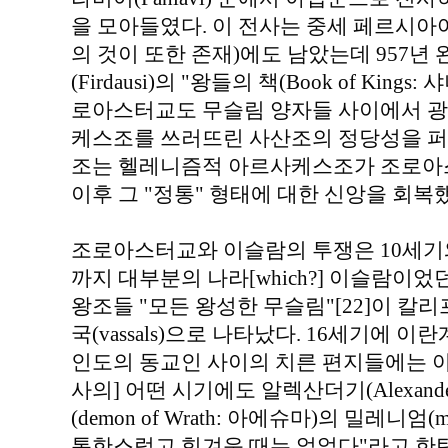
을 모아들였다. 이 전사는 중세 페르시아어 산
의 것이 또한 존재)에도 남았는데 957
(Firdausi)의 "왕들의 책(Book of Kin
로아스터교도 무슬림 양자들 사이에서 광
케스조를 쓰러뜨린 사산조의 정당성을 퍼뜨리
조는 헬레니즘적 아르사케스조가 조로아
이후 그 "정통" 형태에 대한 신앙을 회복했
조로아스터교와 이슬람의 투쟁은 10세기
까지 대부분의 나라[which?] 이슬람이었
왕조들 "모든 왕성한 무슬림"[22]이 칼리프
국(vassals)으로 나타났다. 16세기에
인도의 동교인 사이의 치른 편지들에는 야즈드
사의] 어떤 시기에도 알렉산더기(Alexand
(demon of Wrath: 아에슈마)의 밀레니엄(
통한스럽고 힘겨운 때는 없었다"라고 한탄했