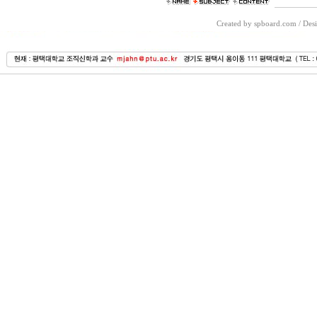
Created by spboard.com
/
Desi