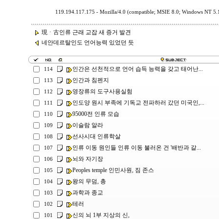
119.194.117.175 - Mozilla/4.0 (compatible; MSIE 8.0; Windows NT 5.
現ㆍ古인류 근래 교잡 새 증거 발견
네안데르탈인도 언어능력 있었던 듯
인간은 선천적으로 언어 습득 능력을 갖고 태어난...
114
인간과 침펜지
113
영장류의 도구사용실험
112
인도양 원시 부족에 기독교 전파하러 갔던 미국인,...
111
95000전 인류 모습
110
이슬람 알라
109
선사시대 인류학살
108
인류 이동 원인들 인류 이동 불러온 건 '배반과 갈...
107
뇌와 자기장
106
Peoples temple 인민사원, 짐 존스
105
왕의 무덤, 총
104
과학과 종교
103
테러
102
신의 뇌 1부 지상의 신,
101