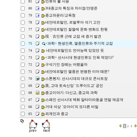
인류의 불 사용
81
3대종교의 특징과 차이점/안명준
80
종교와윤리/교육청
79
네안데르탈인, 르발루아 석기 고안
78
네안데르탈인 절멸에 문화 변화도 한몫
77
現ㆍ古인류 근래 교잡 새 증거 발견
76
<과학> 현생인류, 멸종인류와 주기적 교잡
75
네안데르탈인도 언어능력 있었던 듯
74
<과학> 선사시대 현생인류도 인육 먹었다?
73
구석기인 장례는 어땠을까
72
네안데르탈인 멸종은 편평한 이마 때문?
71
스톤헨지: 선사시대의 대규모 콘서트장
70
英, 고대 토속신앙 `드루이드교' 공인
69
종교이야기: 다신교, 종교와 과학
68
스페인 선사시대 벽화 알타미라동굴 연말 재공개
67
거대 석상 `모아이'의 또다른 비밀
66
외계인과 종교
65
1
2
3