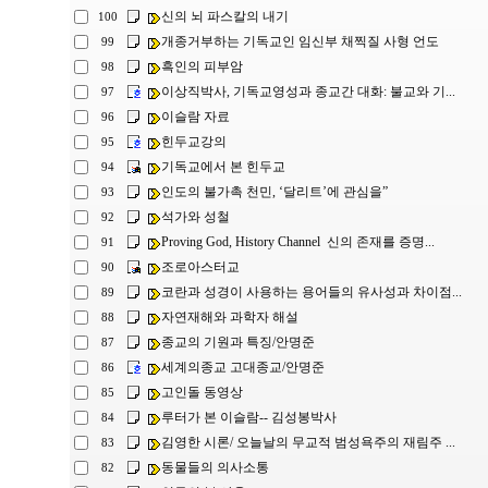
신의 뇌 파스칼의 내기
100
개종거부하는 기독교인 임신부 채찍질 사형 언도
99
흑인의 피부암
98
이상직박사, 기독교영성과 종교간 대화: 불교와 기...
97
이슬람 자료
96
힌두교강의
95
기독교에서 본 힌두교
94
인도의 불가촉 천민, ‘달리트’에 관심을”
93
석가와 성철
92
Proving God, History Channel 신의 존재를 증명...
91
조로아스터교
90
코란과 성경이 사용하는 용어들의 유사성과 차이점...
89
자연재해와 과학자 해설
88
종교의 기원과 특징/안명준
87
세계의종교 고대종교/안명준
86
고인돌 동영상
85
루터가 본 이슬람-- 김성봉박사
84
김영한 시론/ 오늘날의 무교적 범성욕주의 재림주 ...
83
동물들의 의사소통
82