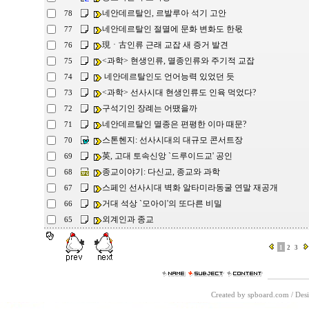
네안데르탈인, 르발루아 석기 고안
78
네안데르탈인 절멸에 문화 변화도 한몫
77
現ㆍ古인류 근래 교잡 새 증거 발견
76
<과학> 현생인류, 멸종인류와 주기적 교잡
75
네안데르탈인도 언어능력 있었던 듯
74
<과학> 선사시대 현생인류도 인육 먹었다?
73
구석기인 장례는 어땠을까
72
네안데르탈인 멸종은 편평한 이마 때문?
71
스톤헨지: 선사시대의 대규모 콘서트장
70
英, 고대 토속신앙 `드루이드교' 공인
69
종교이야기: 다신교, 종교와 과학
68
스페인 선사시대 벽화 알타미라동굴 연말 재공개
67
거대 석상 `모아이'의 또다른 비밀
66
외계인과 종교
65
1
2
3
Created by spboard.com
/
Desi