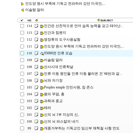
인도양 원시 부족에 기독교 전파하러 갔던 미국인,...
이슬람 알라
인간은 선천적으로 언어 습득 능력을 갖고 태어난...
114
인간과 침펜지
113
영장류의 도구사용실험
112
인도양 원시 부족에 기독교 전파하러 갔던 미국인,...
111
95000전 인류 모습
110
이슬람 알라
109
선사시대 인류학살
108
인류 이동 원인들 인류 이동 불러온 건 '배반과 갈...
107
뇌와 자기장
106
Peoples temple 인민사원, 짐 존스
105
왕의 무덤, 총
104
과학과 종교
103
테러
102
신의 뇌 1부 지상의 신,
101
신의 뇌 파스칼의 내기
100
개종거부하는 기독교인 임신부 채찍질 사형 언도
99