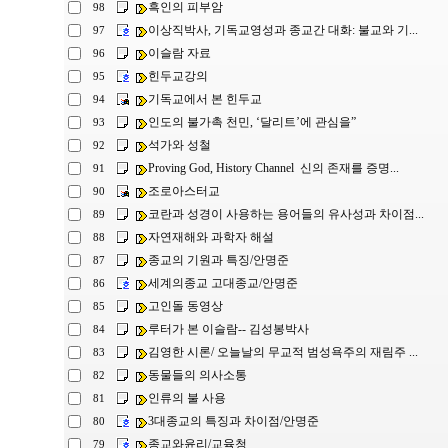
흑인의 피부암
98
이상직박사, 기독교영성과 종교간 대화: 불교와 기...
97
이슬람 자료
96
힌두교강의
95
기독교에서 본 힌두교
94
인도의 불가촉 천민, ‘달리트’에 관심을”
93
석가와 성철
92
Proving God, History Channel 신의 존재를 증명...
91
조로아스터교
90
코란과 성경이 사용하는 용어들의 유사성과 차이점...
89
자연재해와 과학자 해설
88
종교의 기원과 특징/안명준
87
세계의종교 고대종교/안명준
86
고인돌 동영상
85
루터가 본 이슬람-- 김성봉박사
84
김영한 시론/ 오늘날의 무교적 범성욕주의 재림주 ...
83
동물들의 의사소통
82
인류의 불 사용
81
3대종교의 특징과 차이점/안명준
80
종교와윤리/교육청
79