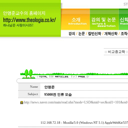
::: 비교종교학 ::
114
1
3
Name
안명준
Subject
95000전 인류 모습
http://news.naver.com/main/read.nhn?mode=LSD&mid=sec&sid1=101&oi
112.168.72.18 - Mozilla/5.0 (Windows NT 5.1) AppleWebKit/53