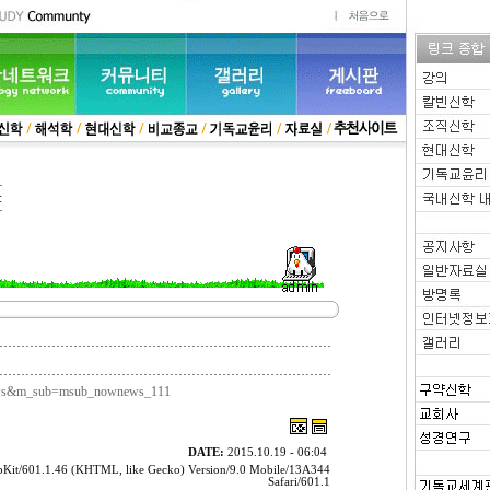
:
news&m_sub=msub_nownews_111
DATE:
2015.10.19 - 06:04
ebKit/601.1.46 (KHTML, like Gecko) Version/9.0 Mobile/13A344
Safari/601.1