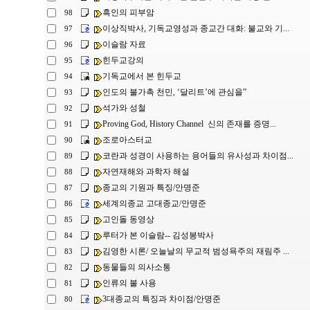
흑인의 피부암
98
이상직박사, 기독교영성과 종교간 대화: 불교와 기...
97
이슬람 자료
96
힌두교강의
95
기독교에서 본 힌두교
94
인도의 불가촉 천민, ‘달리트’에 관심을”
93
석가와 성철
92
Proving God, History Channel 신의 존재를 증명...
91
조로아스터교
90
코란과 성경이 사용하는 용어들의 유사성과 차이점...
89
자연재해와 과학자 해설
88
종교의 기원과 특징/안명준
87
세계의종교 고대종교/안명준
86
고인돌 동영상
85
루터가 본 이슬람-- 김성봉박사
84
김영한 시론/ 오늘날의 무교적 범성욕주의 재림주 ...
83
동물들의 의사소통
82
인류의 불 사용
81
3대종교의 특징과 차이점/안명준
80