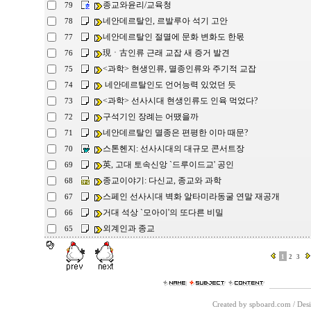
종교와윤리/교육청
79
네안데르탈인, 르발루아 석기 고안
78
네안데르탈인 절멸에 문화 변화도 한몫
77
現ㆍ古인류 근래 교잡 새 증거 발견
76
<과학> 현생인류, 멸종인류와 주기적 교잡
75
네안데르탈인도 언어능력 있었던 듯
74
<과학> 선사시대 현생인류도 인육 먹었다?
73
구석기인 장례는 어땠을까
72
네안데르탈인 멸종은 편평한 이마 때문?
71
스톤헨지: 선사시대의 대규모 콘서트장
70
英, 고대 토속신앙 `드루이드교' 공인
69
종교이야기: 다신교, 종교와 과학
68
스페인 선사시대 벽화 알타미라동굴 연말 재공개
67
거대 석상 `모아이'의 또다른 비밀
66
외계인과 종교
65
1
2
3
Created by spboard.com
/
Desi