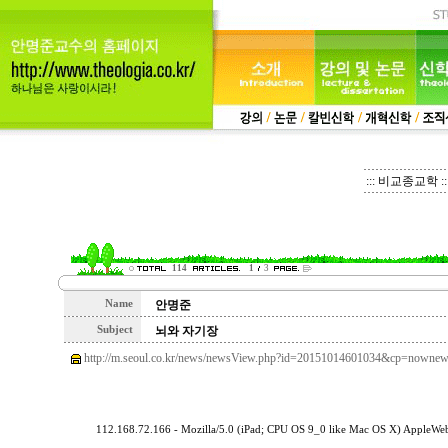
::: 비교종교학 ::
114
1
3
Name
안명준
Subject
뇌와 자기장
http://m.seoul.co.kr/news/newsView.php?id=20151014601034&cp=now
112.168.72.166 - Mozilla/5.0 (iPad; CPU OS 9_0 like Mac OS X) AppleW