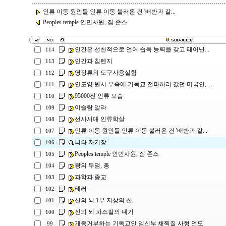
인류 이동 원인들 인류 이동 불러온 건 '배반과 갈...
Peoples temple 인민사원, 짐 존스
인간은 선천적으로 언어 습득 능력을 갖고 태어난...
114
인간과 침펜지
113
영장류의 도구사용실험
112
인도양 원시 부족에 기독교 전파하러 갔던 미국인,...
111
95000전 인류 모습
110
이슬람 알라
109
선사시대 인류학살
108
인류 이동 원인들 인류 이동 불러온 건 '배반과 갈...
107
뇌와 자기장
106
Peoples temple 인민사원, 짐 존스
105
왕의 무덤, 총
104
과학과 종교
103
테러
102
신의 뇌 1부 지상의 신,
101
신의 뇌 파스칼의 내기
100
개종거부하는 기독교인 임신부 채찍질 사형 언도
99