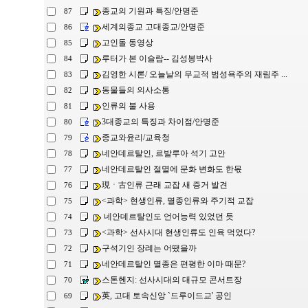
종교의 기원과 특징/안명준
87
세계의종교 고대종교/안명준
86
고인돌 동영상
85
루터가 본 이슬람-- 김성봉박사
84
김영한 시론/ 오늘날의 무교적 범성욕주의 재림주 ...
83
동물들의 의사소통
82
인류의 불 사용
81
3대종교의 특징과 차이점/안명준
80
종교와윤리/교육청
79
네안데르탈인, 르발루아 석기 고안
78
네안데르탈인 절멸에 문화 변화도 한몫
77
現ㆍ古인류 근래 교잡 새 증거 발견
76
<과학> 현생인류, 멸종인류와 주기적 교잡
75
네안데르탈인도 언어능력 있었던 듯
74
<과학> 선사시대 현생인류도 인육 먹었다?
73
구석기인 장례는 어땠을까
72
네안데르탈인 멸종은 편평한 이마 때문?
71
스톤헨지: 선사시대의 대규모 콘서트장
70
英, 고대 토속신앙 `드루이드교' 공인
69