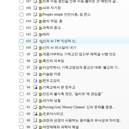
인류 이동 원인들 인류 이동 불러온 건 '배반과 갈...
107
뇌와 자기장
106
Peoples temple 인민사원, 짐 존스
105
왕의 무덤, 총
104
과학과 종교
103
테러
102
신의 뇌 1부 지상의 신,
101
신의 뇌 파스칼의 내기
100
개종거부하는 기독교인 임신부 채찍질 사형 언도
99
흑인의 피부암
98
이상직박사, 기독교영성과 종교간 대화: 불교와 기...
97
이슬람 자료
96
힌두교강의
95
기독교에서 본 힌두교
94
인도의 불가촉 천민, ‘달리트’에 관심을”
93
석가와 성철
92
Proving God, History Channel 신의 존재를 증명...
91
조로아스터교
90
코란과 성경이 사용하는 용어들의 유사성과 차이점...
89
자연재해와 과학자 해설
88