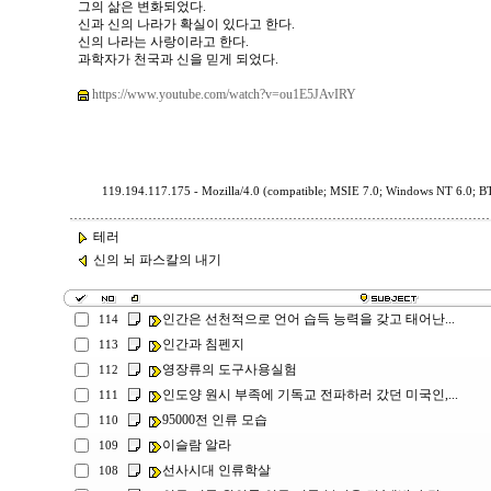
그의 삶은 변화되었다.
신과 신의 나라가 확실이 있다고 한다.
신의 나라는 사랑이라고 한다.
과학자가 천국과 신을 믿게 되었다.
https://www.youtube.com/watch?v=ou1E5JAvIRY
119.194.117.175 - Mozilla/4.0 (compatible; MSIE 7.0; Windows NT 6.0; 
테러
신의 뇌 파스칼의 내기
인간은 선천적으로 언어 습득 능력을 갖고 태어난...
114
인간과 침펜지
113
영장류의 도구사용실험
112
인도양 원시 부족에 기독교 전파하러 갔던 미국인,...
111
95000전 인류 모습
110
이슬람 알라
109
선사시대 인류학살
108