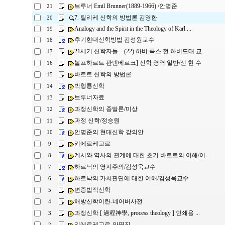
브루너 Emil Brunner(1889-1966) /안명준
21
7. 틸리케 신학의 방법론 김영한
20
Analogy and the Spirit in the Theology of Karl ...
19
후기현대신학방법 김성원교수
18
21세기 신학자들―(22) 하비 콕스 전 하버드대 교...
17
볼프하르트 판넨베르크] 신학 영역 일반/신 현 수
16
바르트 신학의 방법론
15
박형룡신학
14
브루너자료
13
과정신학의 종말론/미상
12
과정 신학/정승원
11
안명준의 현대신학 강의안
10
키에르케고르
9
계시와 역사의 관계에 대한 초기 바르트의 이해/이...
8
하르낙의 영지주의/김성욱교수
7
하르낙의 가치판단에 대한 이해/김성욱교수
6
변증법적신학
5
해방신학이란-네어버사전
4
과정신학 [ 過程神學, process theology ] 인쇄용 ...
3
키에르케고르-안명진
2