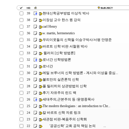
현대신학공부방법 이상직 박사
39
이장섭 교수 한스 큉 강의
38
carl Henry
37
w. martin, hermeneutics
36
우리이웃들의 신학들 이승구박사/서평 안명준
35
바르트 신학 비판 서철원 박사
34
뮐러의 [신학 방법론]
33
로너간 신학방법론
32
로너간
31
에밀 브루너의 신학 방법론 - 계시와 이성을 중심...
30
불트만의 실존론적 신학
29
폴 틸리히의 상관방법의 신학
28
후기 자유주의 린드 백
27
세대주의,근본주의 등 /윤명중목사
26
The modern theologians : an introduction to Chr...
25
칼 바르트 신학 자료 링크
24
새관점 비판-복음주의 신학회
23
'공공신학' 교회 공적 책임 논의 ...
22