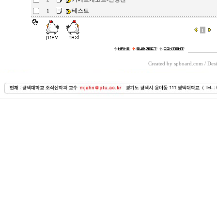
테스트
1
1
Created by spboard.com
/
Desi