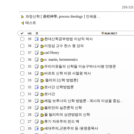
210.121.
과정신학 [ 過程神學, process theology ] 인쇄용 ...
테스트
현대신학공부방법 이상직 박사
39
이장섭 교수 한스 큉 강의
38
carl Henry
37
w. martin, hermeneutics
36
우리이웃들의 신학들 이승구박사/서평 안명준
35
바르트 신학 비판 서철원 박사
34
뮐러의 [신학 방법론]
33
로너간 신학방법론
32
로너간
31
에밀 브루너의 신학 방법론 - 계시와 이성을 중심...
30
불트만의 실존론적 신학
29
폴 틸리히의 상관방법의 신학
28
후기 자유주의 린드 백
27
세대주의,근본주의 등 /윤명중목사
26