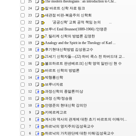
The modern theologians : an introduction to Chr...
25
칼 바르트 신학 자료 링크
24
새관점 비판-복음주의 신학회
23
'공공신학' 교회 공적 책임 논의 ...
22
브루너 Emil Brunner(1889-1966) /안명준
21
7. 틸리케 신학의 방법론 김영한
20
Analogy and the Spirit in the Theology of Karl ...
19
후기현대신학방법 김성원교수
18
21세기 신학자들―(22) 하비 콕스 전 하버드대 교...
17
볼프하르트 판넨베르크] 신학 영역 일반/신 현 수
16
바르트 신학의 방법론
15
박형룡신학
14
브루너자료
13
과정신학의 종말론/미상
12
과정 신학/정승원
11
안명준의 현대신학 강의안
10
키에르케고르
9
계시와 역사의 관계에 대한 초기 바르트의 이해/이...
8
하르낙의 영지주의/김성욱교수
7
하르낙의 가치판단에 대한 이해/김성욱교수
6