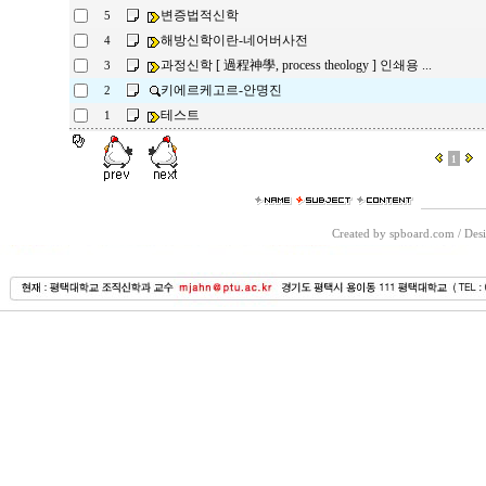
변증법적신학
5
해방신학이란-네어버사전
4
과정신학 [ 過程神學, process theology ] 인쇄용 ...
3
키에르케고르-안명진
2
테스트
1
1
Created by spboard.com
/
Desi