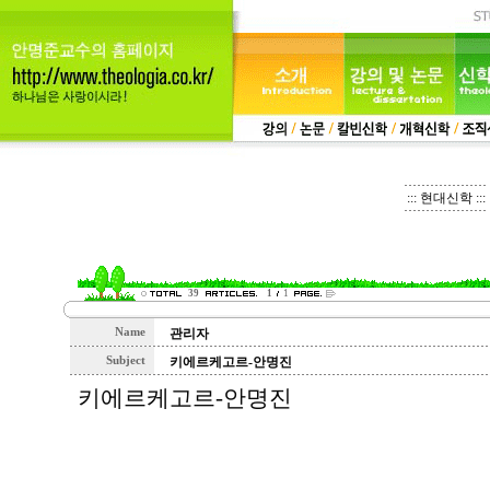
::: 현대신학 :::
39
1
1
Name
관리자
Subject
키에르케고르-안명진
키에르케고르-안명진