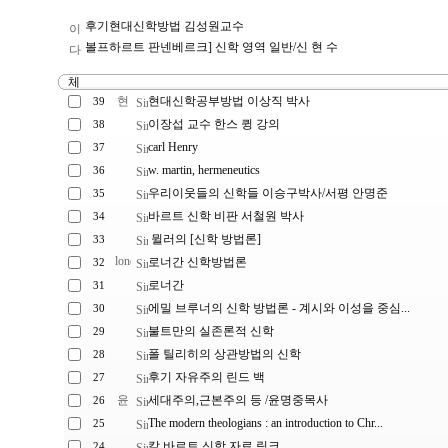
후기현대신학방법 김성원교수
볼프하르트 판넨베르크] 신학 영역 일반/신 현 수
현대신학공부방법 이상직 박사
39
이장섭 교수 한스 큉 강의
38
carl Henry
37
w. martin, hermeneutics
36
우리이웃들의 신학들 이승구박사/서평 안명준
35
바르트 신학 비판 서철원 박사
34
뮐러의 [신학 방법론]
33
로너간 신학방법론
32
로너간
31
에밀 브루너의 신학 방법론 - 계시와 이성을 중심...
30
불트만의 실존론적 신학
29
폴 틸리히의 상관방법의 신학
28
후기 자유주의 린드 백
27
세대주의,근본주의 등 /윤명중목사
26
The modern theologians : an introduction to Chr...
25
칼 바르트 신학 자료 링크
24