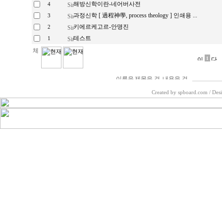
해방신학이란-네어버사전
4
과정신학 [ 過程神學, process theology ] 인쇄용 ...
3
키에르케고르-안명진
2
테스트
1
1
Created by spboard.com
/
Desi