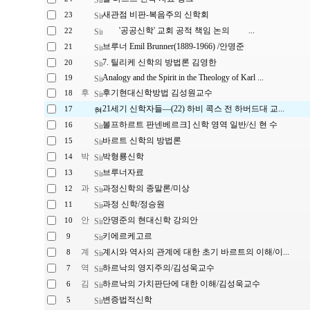
새관점 비판-복음주의 신학회
23
'공공신학' 교회 공적 책임 논의 ...
22
브루너 Emil Brunner(1889-1966) /안명준
21
7. 틸리케 신학의 방법론 김영한
20
Analogy and the Spirit in the Theology of Karl ...
19
후기현대신학방법 김성원교수
18
21세기 신학자들―(22) 하비 콕스 전 하버드대 교...
17
볼프하르트 판넨베르크] 신학 영역 일반/신 현 수
16
바르트 신학의 방법론
15
박형룡신학
14
브루너자료
13
과정신학의 종말론/미상
12
과정 신학/정승원
11
안명준의 현대신학 강의안
10
키에르케고르
9
계시와 역사의 관계에 대한 초기 바르트의 이해/이...
8
하르낙의 영지주의/김성욱교수
7
하르낙의 가치판단에 대한 이해/김성욱교수
6
변증법적신학
5