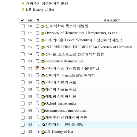
개혁주의 성경해석학 롱맨
L 9 History of Her
신 해석학파 푹스와 에벨링
98
Overview of Hermeneutics. Hermeneutics, as an i...
97
어휘의미론(Lexical Semantics)과 성경해석 제임스...
96
INTERPRETING THE BIBLE: An Overview of Hermeneu...
95
장세훈, 포스트모던 성경해석학 동향
94
Postmodern Hermeneutics
93
가다머의 진리와 방법 서울대학교
92
신해석학과 포스트모던 해석학
91
가다머 지평의 융합
90
해석학 자료들 링크
89
에벨링 신학과 비판
88
Oxford hermeneutics
87
hermeneutics, Jame Bohman
86
개혁주의 성경해석학 롱맨
85
가다머의 「진리와 방법」
84
L 9 History of Her
83