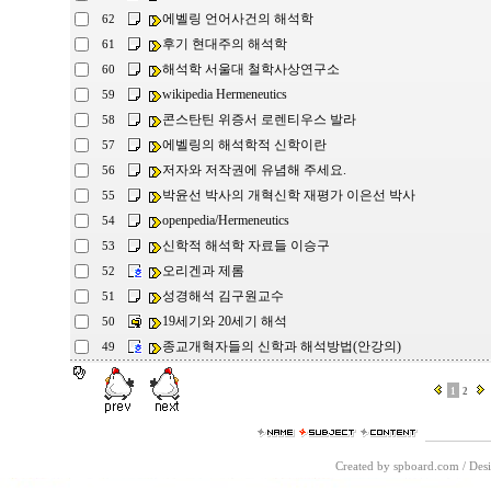
에벨링 언어사건의 해석학
62
후기 현대주의 해석학
61
해석학 서울대 철학사상연구소
60
wikipedia Hermeneutics
59
콘스탄틴 위증서 로렌티우스 발라
58
에벨링의 해석학적 신학이란
57
저자와 저작권에 유념해 주세요.
56
박윤선 박사의 개혁신학 재평가 이은선 박사
55
openpedia/Hermeneutics
54
신학적 해석학 자료들 이승구
53
오리겐과 제롬
52
성경해석 김구원교수
51
19세기와 20세기 해석
50
종교개혁자들의 신학과 해석방법(안강의)
49
1
2
Created by spboard.com
/
Desi