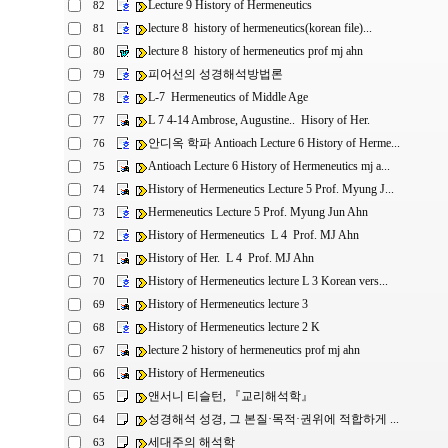
Lecture 9 History of Hermeneutics
82
lecture 8 history of hermeneutics(korean file)...
81
lecture 8 history of hermeneutics prof mj ahn
80
피어선의 성경해석방법론
79
L-7 Hermeneutics of Middle Age
78
L 7 4-14 Ambrose, Augustine.. Hisory of Her.
77
안디옥 학파 Antioach Lecture 6 History of Herme...
76
Antioach Lecture 6 History of Hermeneutics mj a...
75
History of Hermeneutics Lecture 5 Prof. Myung J...
74
Hermeneutics Lecture 5 Prof. Myung Jun Ahn
73
History of Hermeneutics L 4 Prof. MJ Ahn
72
History of Her. L 4 Prof. MJ Ahn
71
History of Hermeneutics lecture L 3 Korean vers...
70
History of Hermeneutics lecture 3
69
History of Hermeneutics lecture 2 K
68
lecture 2 history of hermeneutics prof mj ahn
67
History of Hermeneutics
66
앤서니 티슬턴, 『교리해석학』
65
성경해석 성경, 그 본질·목적·권위에 적합하게 ...
64
세대주의 해석학
63