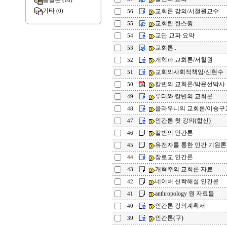
종말론
(18)
기타
교회론 강의/서철원교수
(0)
56
교회란 한스큉
55
교단 교파 요약
54
교회론..
53
개혁파 교회론/서철원
52
교회의사회적책임/신현수
51
칼빈의 교회론/박윤선박사
50
루터와 칼빈의 교회론
49
클라우니의 교회론/이승구
48
인간론 첫 강의(합신)
47
칼빈의 인간론
46
유전자를 통한 인간 기원론
45
장로교 인간론
44
개혁주의 교회론 자료
43
네이버 신학해설 인간론
42
anthropology 원 자료들
41
인간론 강의계획서
40
인간론(구)
39