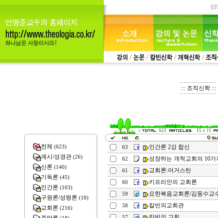
::: 조직신학 :::
623
15
16
전체
인간론 2강 합신
(623)
63
계시/성경관
(26)
성장하는 개척교회의 10가
62
신론
(140)
교회론:어거스틴
61
기독론
(45)
키프리안의 교회론
60
인간론
(103)
요한복음교회론/김동수교
59
구원론/성령론
(18)
칼빈의교회관
58
교회론
(216)
칼빈의 교회
57