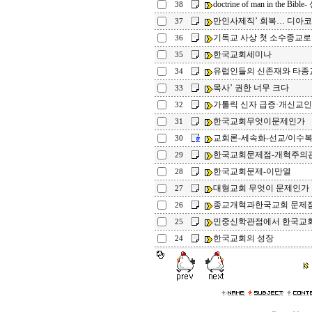
doctrine of man in the Bi
38
만인사제직’ 회복… 디아
37
기독교 사상 첫 소수종교로
36
한국교회세미나
35
유럽인들의 신존재와 타종
34
목사’ 권한 너무 크다
33
가톨릭 신자 급증·개신교인 
32
한국교회무엇이문제인가
31
교회론-세속화-선교/이수
30
한국교회문제점-개혁주의
29
한국교회문제-이만열
28
대형교회 무엇이 문제인가
27
종교개혁과한국교회 문제
26
민중신학관점에서 한국교
25
한국교회의 성장
24