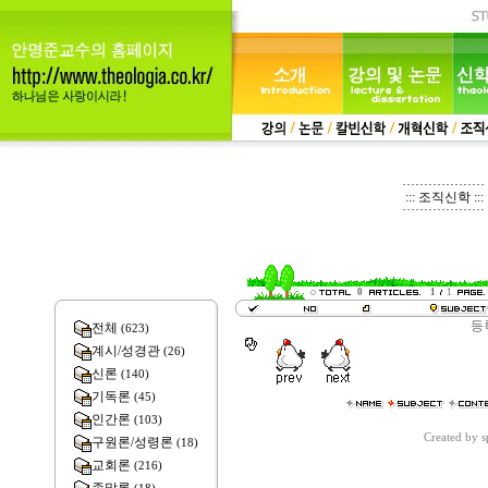
::: 조직신학 :::
0
1
1
등
전체
(623)
계시/성경관
(26)
신론
(140)
기독론
(45)
인간론
(103)
Created by 
구원론/성령론
(18)
교회론
(216)